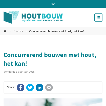
Bel ons voor info 0294 - 74 50 70
beurs@54events.nl
›
Nieuws
›
Concurrerend bouwen met hout, het kan!
Exposanten login
Concurrerend bouwen met hout,
het kan!
donderdag 9 januari 2025
Facebook
Twitter
LinkedIn
E-mail