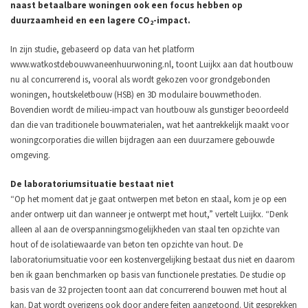
naast betaalbare woningen ook een focus hebben op
duurzaamheid en een lagere CO
-impact.
2
In zijn studie, gebaseerd op data van het platform
www.watkostdebouwvaneenhuurwoning.nl, toont Luijkx aan dat houtbouw
nu al concurrerend is, vooral als wordt gekozen voor grondgebonden
woningen, houtskeletbouw (HSB) en 3D modulaire bouwmethoden.
Bovendien wordt de milieu-impact van houtbouw als gunstiger beoordeeld
dan die van traditionele bouwmaterialen, wat het aantrekkelijk maakt voor
woningcorporaties die willen bijdragen aan een duurzamere gebouwde
omgeving.
De laboratoriumsituatie bestaat niet
“Op het moment dat je gaat ontwerpen met beton en staal, kom je op een
ander ontwerp uit dan wanneer je ontwerpt met hout,” vertelt Luijkx. “Denk
alleen al aan de overspanningsmogelijkheden van staal ten opzichte van
hout of de isolatiewaarde van beton ten opzichte van hout. De
laboratoriumsituatie voor een kostenvergelijking bestaat dus niet en daarom
ben ik gaan benchmarken op basis van functionele prestaties. De studie op
basis van de 32 projecten toont aan dat concurrerend bouwen met hout al
kan. Dat wordt overigens ook door andere feiten aangetoond. Uit gesprekken