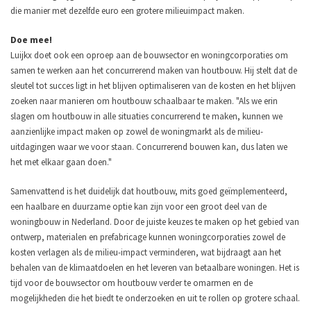
die manier met dezelfde euro een grotere milieuimpact maken.
Doe mee!
Luijkx doet ook een oproep aan de bouwsector en woningcorporaties om
samen te werken aan het concurrerend maken van houtbouw. Hij stelt dat de
sleutel tot succes ligt in het blijven optimaliseren van de kosten en het blijven
zoeken naar manieren om houtbouw schaalbaar te maken. "Als we erin
slagen om houtbouw in alle situaties concurrerend te maken, kunnen we
aanzienlijke impact maken op zowel de woningmarkt als de milieu-
uitdagingen waar we voor staan. Concurrerend bouwen kan, dus laten we
het met elkaar gaan doen."
Samenvattend is het duidelijk dat houtbouw, mits goed geïmplementeerd,
een haalbare en duurzame optie kan zijn voor een groot deel van de
woningbouw in Nederland. Door de juiste keuzes te maken op het gebied van
ontwerp, materialen en prefabricage kunnen woningcorporaties zowel de
kosten verlagen als de milieu-impact verminderen, wat bijdraagt aan het
behalen van de klimaatdoelen en het leveren van betaalbare woningen. Het is
tijd voor de bouwsector om houtbouw verder te omarmen en de
mogelijkheden die het biedt te onderzoeken en uit te rollen op grotere schaal.