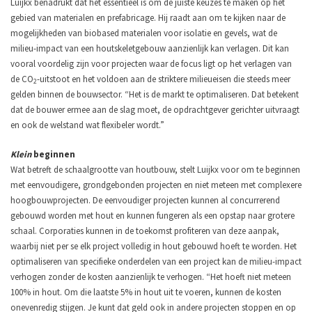
Luijkx benadrukt dat het essentieel is om de juiste keuzes te maken op het
gebied van materialen en prefabricage. Hij raadt aan om te kijken naar de
mogelijkheden van biobased materialen voor isolatie en gevels, wat de
milieu-impact van een houtskeletgebouw aanzienlijk kan verlagen. Dit kan
vooral voordelig zijn voor projecten waar de focus ligt op het verlagen van
de CO
-uitstoot en het voldoen aan de striktere milieueisen die steeds meer
2
gelden binnen de bouwsector. “Het is de markt te optimaliseren. Dat betekent
dat de bouwer ermee aan de slag moet, de opdrachtgever gerichter uitvraagt
en ook de welstand wat flexibeler wordt.”
Klein
beginnen
Wat betreft de schaalgrootte van houtbouw, stelt Luijkx voor om te beginnen
met eenvoudigere, grondgebonden projecten en niet meteen met complexere
hoogbouwprojecten. De eenvoudiger projecten kunnen al concurrerend
gebouwd worden met hout en kunnen fungeren als een opstap naar grotere
schaal. Corporaties kunnen in de toekomst profiteren van deze aanpak,
waarbij niet per se elk project volledig in hout gebouwd hoeft te worden. Het
optimaliseren van specifieke onderdelen van een project kan de milieu-impact
verhogen zonder de kosten aanzienlijk te verhogen. “Het hoeft niet meteen
100% in hout. Om die laatste 5% in hout uit te voeren, kunnen de kosten
onevenredig stijgen. Je kunt dat geld ook in andere projecten stoppen en op