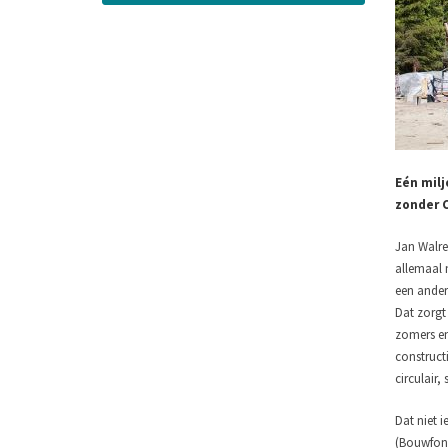
Eén milj
zonder C
Jan Walre
allemaal 
een ander
Dat zorgt
zomers en
construct
circulair
Dat niet 
(Bouwfond