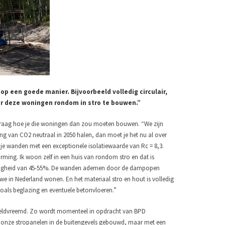
p een goede manier. Bijvoorbeeld volledig circulair,
r deze woningen rondom in stro te bouwen.”
 vraag hoe je die woningen dan zou moeten bouwen. “We zijn
ng van CO2 neutraal in 2050 halen, dan moet je het nu al over
e wanden met een exceptionele isolatiewaarde van Rc = 8,3.
ming. Ik woon zelf in een huis van rondom stro en dat is
tvochtigheid van 45-55%. De wanden ademen door de dampopen
we in Nederland wonen. En het materiaal stro en hout is volledig
oals beglazing en eventuele betonvloeren.”
wereldvreemd. Zo wordt momenteel in opdracht van BPD
onze stropanelen in de buitengevels gebouwd, maar met een