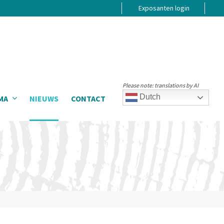
Exposanten login
Please note: translations by AI
Dutch
MA
NIEUWS
CONTACT