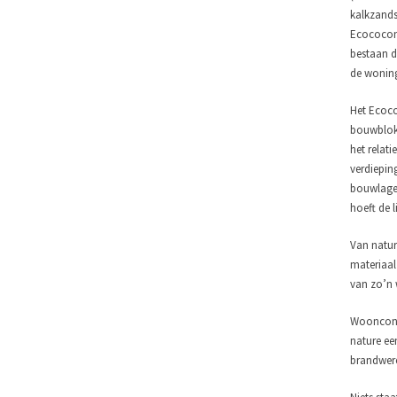
kalkzands
Ecococon.
bestaan d
de wonin
Het Ecoco
bouwblokk
het relat
verdiepin
bouwlagen
hoeft de l
Van nature
materiaal
van zo’n 
Woonconsu
nature ee
brandwere