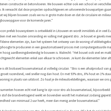
tenen constructie en betonvloeren. We bouwen echter ook een school en verschil
 Ik verwacht dat deze projecten opdrachtgevers en uitvoerende bouwpartijen gaan
at wij blijven bouwen zoals we nu in grote mate doen en dat de circulaire en milie
gbouwopgave voor de komende jaren.”
con prefab bouwsysteem is ontwikkeld in Litouwen en wordt inmiddels al in veel 
en met een houten omranding en vulling met geperst stro. Je bouwt er gevels mee 
ief kleine elementen zijn, kan het systeem het ontwerp van de woning of utiliteitsge
gshoogte te produceren in een geautomatiseerd proces met computergestuurde mach
 hoog aardbevingsbestendig te bouwen is. Walrecht: “Het bouwt ook snel en makkel
ichtgewicht elementen enkel aan elkaar te schroeven. Je kunt die elementen later alt
 is dit biobased bouwmateriaal al volledig circulair. “Stro is een afvalproduct van g
 groeit razendsnel, veel sneller nog dan hout. En met 93% stro, 6% hout en 1% st
woning in plaats van uitstoot. Zo haal je de milieudoelstellingen, waaraan we on
menten hoeven echt niet bang te zijn voor stro als bouwmateriaal, bijvoorbeeld m
n stof die brandvertragend werkt en bovendien wordt het materiaal zodanig geperst d
ndheid van minimaal 2 uur heeft, meer dan menig ander bouwmateriaal.”