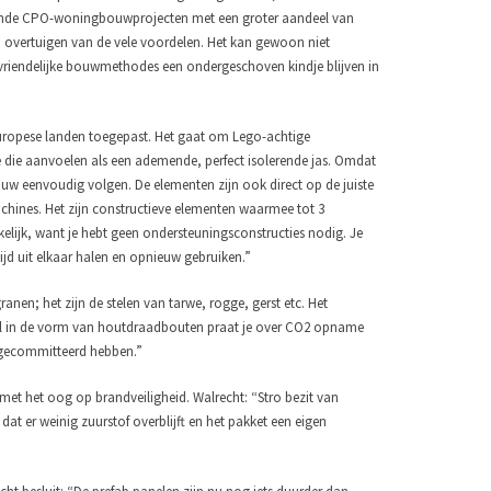
lende CPO-woningbouwprojecten met een groter aandeel van
 overtuigen van de vele voordelen. Het kan gewoon niet
uvriendelijke bouwmethodes een ondergeschoven kindje blijven in
Europese landen toegepast. Het gaat om Lego-achtige
die aanvoelen als een ademende, perfect isolerende jas. Omdat
bouw eenvoudig volgen. De elementen zijn ook direct op de juiste
ines. Het zijn constructieve elementen waarmee tot 3
ijk, want je hebt geen ondersteuningsconstructies nodig. Je
ijd uit elkaar halen en opnieuw gebruiken.”
ranen; het zijn de stelen van tarwe, rogge, gerst etc. Het
aal in de vorm van houtdraadbouten praat je over CO2 opname
s gecommitteerd hebben.”
et het oog op brandveiligheid. Walrecht: “Stro bezit van
at er weinig zuurstof overblijft en het pakket een eigen