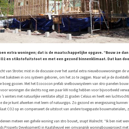
oen extra woningen; dat is de maatschappelijke opgave. “Bouw ze dan o
O2 en stikstofuitstoot en met een gezond binnenklimaat. Dat kan doo
cht van Strotec mist in de discussie over het aantal extra nieuwbouwwoningen de
met baksteen in ons systeem geboren, om het zo te zeggen. Maar wil je de doelstelli
e boeg gooien. Met het Ecococon prefab snelbouwsysteem van stro-panelen bouw j
 voor woningen die slechts nog een paar kW nodig hebben voor bijvoorbeeld verwar
 ’s winters met natuurlijke ventilatie altijd 21 graden Celsius en heeft een luch
ie die je kunt afwerken met leem of natuurgips. Zo gezond en energiezuinig kunnen 
, slaat CO2 op en compenseert de uitstoot van andere toegepaste bouwmaterialen, z
iedereen meteen een gehele woning van stro bouwt, snapt Walrecht. “Ik ben niet 
s Property Development) in Kaatsheuvel een omvangrijk woningbouwproject met 