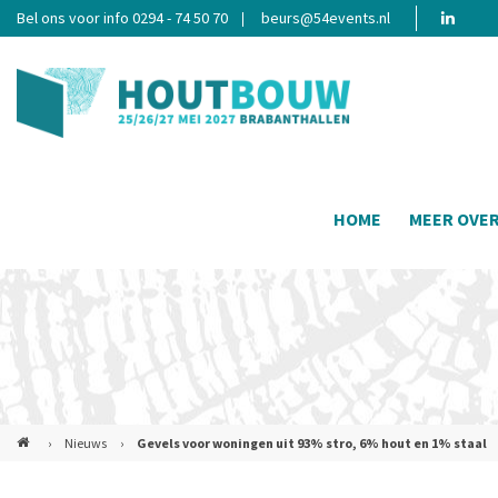
Bel ons voor info 0294 - 74 50 70
beurs@54events.nl
HOME
MEER OVE
›
Nieuws
›
Gevels voor woningen uit 93% stro, 6% hout en 1% staal