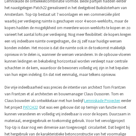
Lemniskade de ontwikkelcombinatie vormde. Beide partijen hadden eerder
het naastgelegen Patch22 gerealiseerd in het deelgebied Buiksloterham van
Amsterdam. Top-Up bestaat uit 7 woonlagen en een commerciële plint
waarbij per verdieping ruimte is geschapen voor 4 woon-werklofts, maar de
kopers hadden de mogelijkheid om meerdere woon-werklofts te kopen en zo
varieert het aantal lofts per verdieping. Nog meer flexibiliteit: de kopers kregen
een vrij indeelbare ruimte overgedragen, die zij zelf naar huidige wensen
konden indelen. Het mooie is dat die ruimte ook in de toekomst makkelijk
opnieuw in te delen is, wanneer de wensen veranderen. In de opbouw-vloeren
kunnen leidingen en bekabeling horizontaal worden versleept naar centrale
schachten in de kern, waardoor de bewoners volledig vrij zijn in het bepalen
van hun eigen indeling. En dat niet eenmalig, maar telkens opnieuw.
Die vrije indeelbaarheid was precies de intentie van architect Tom Frantzen
van Frantzen et al architecten en bouwmanager Claus Oussoren. Tom en
Claus bouwden als ontwikkelaar met hun bedrijf
Lemniskade Projecten
eerder
het project
PATCH22
Dat was een gebouw dat op termijn van functie moet
kunnen veranderen en volledig vrij indeelbaar is voor de kopers. Duurzaam in
materiaal, energiegebruik en toekomstig gebruik. Voor het vervolgproject
Top-Up is daar nog een dimensie aan toegevoegd: circulariteit. Dat begint bij
het hergebruik van de karakteristieke betonconstructie van het voormalige