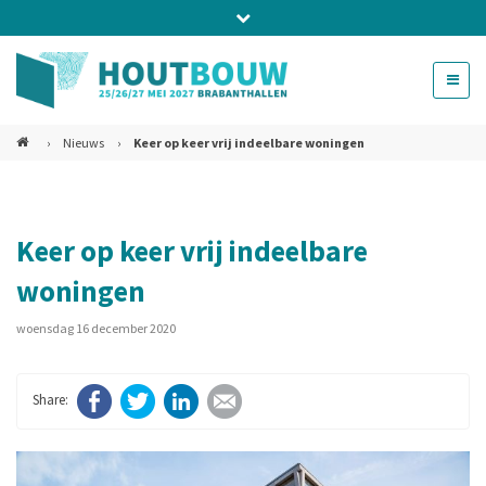
Bel ons voor info 0294 - 74 50 70
beurs@54events.nl
›
Nieuws
›
Keer op keer vrij indeelbare woningen
Exposanten login
Keer op keer vrij indeelbare
woningen
woensdag 16 december 2020
Facebook
Twitter
LinkedIn
E-mail