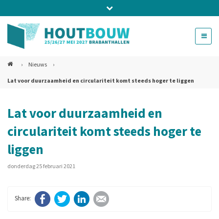
Bel ons voor info 0294 - 74 50 70
beurs@54events.nl
›
Nieuws
›
Lat voor duurzaamheid en circulariteit komt steeds hoger te liggen
Exposanten login
Lat voor duurzaamheid en
circulariteit komt steeds hoger te
liggen
donderdag 25 februari 2021
Facebook
Twitter
LinkedIn
E-mail