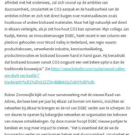
affiniteit met het onderwerp, zal zich vooral op de ambities van
duurzaamheid, circulariteit en CO2-aanpak en de haalbaarheid van de
ambities richten en zich niet direct buigen over materiaalkeuzes zoals
houtbouw of andere biobased materialen. Maar het ligt natuurlijk wel direct
in elkaars verlengde, als je ziet hoe hout CO2 kan opnemen. Mijn collega Jan
Kadijk, Kennis- en Innovatiemanager DGBC, heeft recent in een column een
pleidooi gehouden voor Wood Valley in Nederland, een regio waarin
productiebossen, verwerkende industrie, kennisontwikkeling,
productinnovaties en biobased bouwen hand in hand gaan. Hij benadrukt
dat biobased bouwen vanuit CO2-oogpunt een veel betere optie is dan de
traditionele bouwwijze.” Zie
https://www.linkedin.com/pulse/wood-valley-
wie-durft-jan-kadijk/?
trackingId=%2F1%2FnV2ZZSVyB0BAkOpZobQ%3D%3D
.
Ruben Zonnevijlle kijkt uit naar samenwerking met de nieuwe Raad van
Advies, die twee keer per jaar bij elkaar zal komen om kennis, inzichten en
netwerken bij elkaar te brengen en de rol van DGBC verder aan te scherpen. En
om deuren te openen bij belangrijke netwerken en organisaties ten behoeve
van nieuwe ontwikkelingen. Op deze manier hoopt DGBC nieuwe partijen te
bereiken en nog meer impact te creëren. “Het is essentieel dat de we de
bouwsector verder op weg kunnen helpen met duurzaamheid, circulariteit en