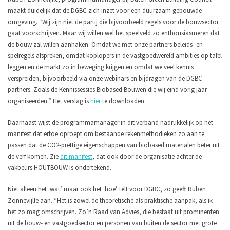
maakt duidelijk dat de DGBC zich inzet voor een duurzaam gebouwde
omgeving. “Wij zijn niet de partij die bijvoorbeeld regels voor de bouwsector
gaat voorschrijven. Maar wij willen wel het speelveld zo enthousiasmeren dat
de bouw zal willen aanhaken. Omdat we met onze partners beleids- en
spelregels afspreken, omdat koplopers in de vastgoedwereld ambities op tafel
leggen en de markt zo in beweging krijgen en omdat we veel kennis
verspreiden, bijvoorbeeld via onze webinars en bijdragen van de DGBC-
partners. Zoals de Kennissessies Biobased Bouwen die wij eind vorig jaar
organiseerden.” Het verslag is
hier
te downloaden.
Daarnaast wijst de programmamanager in dit verband nadrukkelijk op het
manifest dat ertoe oproept om bestaande rekenmethodieken zo aan te
passen dat de CO2-prettige eigenschappen van biobased materialen beter uit
de verf komen. Zie
dit manifest
, dat ook door de organisatie achter de
vakbeurs HOUTBOUW is ondertekend.
Niet alleen het ‘wat’ maar ook het ‘hoe’ telt voor DGBC, zo geeft Ruben
Zonnevijlle aan. “Het is zowel de theoretische als praktische aanpak, als ik
het zo mag omschrijven. Zo’n Raad van Advies, die bestaat uit prominenten
uit de bouw- en vastgoedsector en personen van buiten de sector met grote