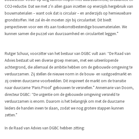
CO2-reductie. Dat we met z’n allen gaan inzetten op enerzijds hergebruik van
bouwmaterialen – want ook dat is circulair – en anderzijds op hernieuwbare
grondstoffen. Het zal én-én moeten zijn bij circulariteit. Dit biedt
perspectieven voor een rits aan toekomstbestendige bouwmaterialen. We
kunnen samen die puzzel van duurzaamheid en circulariteit leggen.”
Rutger Schuur, voorzitter van het bestuur van DGBC vult aan: “De Raad van
Advies bestaat uit een diverse groep mensen, met een uiteenlopende
achtergrond, die allemaal de ambitie hebben om de gebouwde omgeving te
verduurzamen. Zij stellen de nieuwe norm in de bouw- en vastgoedmarkt en
zij creëren duurzame voorbeelden. Dit inspireert de markt om de transitie
naar duurzame ‘Paris Proof’ gebouwen te versnellen.” Annemarie van Doorn,
directeur DGBC: “De urgentie om de gebouwde omgeving versneld te
verduurzamen is enorm. Daarom is het belangrijk om met de duurzame
leiders de handen ineen te slaan, zodat we nog grotere stappen kunnen
zetten.”
In de Raad van Advies van DGBC hebben zitting: