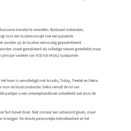
rzame transitie te versnellen. Biobased materialen,
zorgt voor een locatieconcept met een passende
n worden op de locaties eenvoudig geassembleerd.
orden zowel gerealiseerd als volledige nieuwe greenfields maar
 principe variëren van 4 (S) tot 64 (XL) laadpunten.
Het team is vervolledigd met Arcadis, Today, Treetek en Dekra.
er voor de houtconstructie. Dekra vervult de rol van
 alle partijen is een ontwerphandboek ontwikkeld wat door de
super fact-based doen. Niet zomaar een antwoord geven, maar
ar te krijgen. De directe persoonlijke betrokkenheid en het