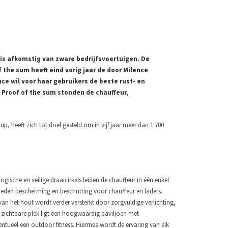
is afkomstig van zware bedrijfsvoertuigen. De
 the sum heeft eind vorig jaar de door Milence
e wil voor haar gebruikers de beste rust- en
n Proof of the sum stonden de chauffeur,
p, heeft zich tot doel gesteld om in vijf jaar meer dan 1.700
ische en veilige draaicirkels leiden de chauffeur in één enkel
ieden bescherming en beschutting voor chauffeur en laders.
 van het hout wordt verder versterkt door zorgvuldige verlichting,
zichtbare plek ligt een hoogwaardig paviljoen met
tueel een outdoor fitness. Hiermee wordt de ervaring van elk