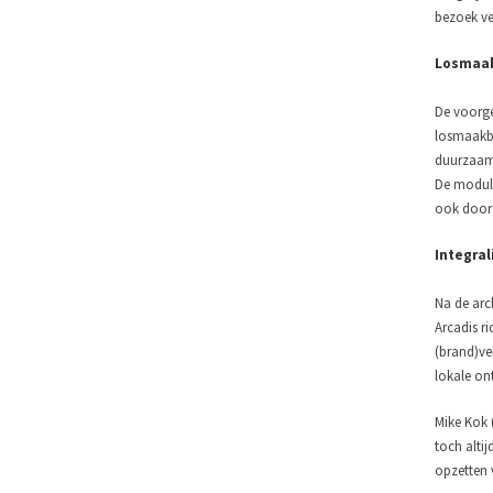
bezoek ver
Losmaa
De voorge
losmaakba
duurzaamh
De modula
ook door e
Integral
Na de arc
Arcadis ri
(brand)ve
lokale on
Mike Kok 
toch altij
opzetten 