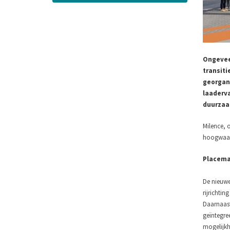
Ongeveer
transiti
georgani
laaderva
duurzaam
Milence, o
hoogwaard
Placema
De nieuwe
rijrichti
Daarnaast 
geïntegre
mogelijkh