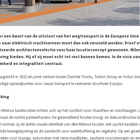
 een kwart van de uitstoot van het wegtransport in de Europese Unie 
e naar elektrisch vrachtvervoer moet dan ook versneld worden. Proof of
seerde architectenselectie voor haar locatieconcept gewonnen. Milenc
ring bieden. Hij of zij moet echt tot rust kunnen komen. In de visie va
heid en integraliteit centraal.
pgericht in 2022 als joint-venture tussen Daimler Trucks, Traton Group en Volvo Grou
ige oplaadpunten voor zwaar transport te realiseren doorheen Europa.
king
 Milence laadlocaties richten zich op het comfort voor chauffeur en vrachtwagen. Log
ng naar de ruimte parkeerhavens. De gelamelleerd houten boog- en dakconstructies b
vormen zij de sterke visuele identiteit van elke Milence locatie. Het zachte karakter
erde bewegwijzering en de aandacht voor waterbuffering en vegetatie. Op een goed 
eden voor lounge, automaten met verse maaltijden, sanitaire voorzieningen en even