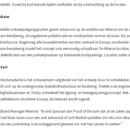
sterkt. Zowel bij kort bezoek tijdens snelladen als bij overnachting op de locatie.
kbaar
stelde ontwerpuitgangspunten geven antwoord op de ambitie van Milence om de duu
re detaillering, doorgedreven prefabricatie en modulariteit vormen de basis. Dit 
eidsscore. Nagenoeg alle bouwelementen worden centraal in Europa voorbereid e
ire benadering maakt het concept ook eenvoudig schaalbaar. De Milence locaties w
lektrificatie van een parkeerplaatsen op bestaande truckparkings. Locaties zullen in
iteit
hitectenselectie is het ontwerpteam uitgebreid om het ontwerp door te ontwikkelen. 
cht zich op de ondergrondse (kabel)infrastructuur en fundering. Treetek is de engine
iligheidsadviseur en Today ontwikkelt het signing- en bewegwijzeringsconcept. Met
twikkelteams doorheen Europa als leidraad wordt ingezet.
(Brand Manager Milence): “Ik vind speciaal aan Proof of the sum dat ze de zaken 
d wel klaar staan voor een snel antwoord of zich flexibel opstellen om iets voor elka
van een partnership is doorslaggevend geweest om met hen samen te werken.”