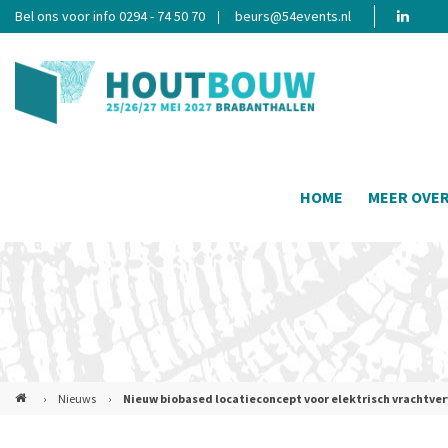
Bel ons voor info 0294 - 74 50 70
beurs@54events.nl
HOME
MEER OVE
›
Nieuws
›
Nieuw biobased locatieconcept voor elektrisch vrachtve