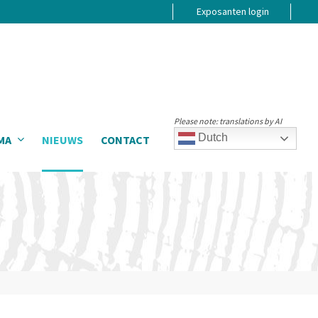
Exposanten login
Please note: translations by AI
Dutch
MA
NIEUWS
CONTACT