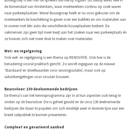
Bouwgroep is een van de sprekers die hierop ingaan. Dit bedrijf werkt veel in
de binnenstad van Amsterdam, waar medewerkers continu op zoek waren
naar parkeerplaatsen. Wever Bouwgroep heeft er nu voor gekozen om de
medewerkers de beschikking te geven over een bakfiets en om materialen aan
te voeren met één auto die verschillende bouwplaatsen bedient. De
vakmensen zijn geen tijd meer kwijt aan het zoeken naar een parkeerplaats én
ze hoeven zich niet meer druk te maken over materialen.
Wet- en regelgeving
Ook wet- en regelgeving is een thema op RENOVATIE. Ook hier is de
benadering vooral praktisch gericht. Zo wordt ingegaan op de nieuwe
‘Standaard en streefwaarden voor woningisolatie’, maar ook op
subsidieregelingen voor circulair bouwen.
Beursvloer: 130 deelnemende bedrijven
De thema’s van het kennisprogramma zijn in al hun aspecten ook terug te
vinden op de beursvloer. Die is geheel gevuld en de circa 130 deelnemende
bedrijven die staan te popelen om zich eindelijk weer in levende lijve aan een
breed vakpubliek te kunnen presenteren.
Compleet en gevarieerd aanbod