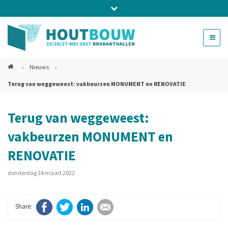
Bel ons voor info 0294 - 74 50 70
beurs@54events.nl
›
Nieuws
›
Terug van weggeweest: vakbeurzen MONUMENT en RENOVATIE
Exposanten login
Terug van weggeweest:
vakbeurzen MONUMENT en
RENOVATIE
donderdag 24 maart 2022
Facebook
Twitter
LinkedIn
E-mail