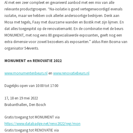
Al met een zeer compleet en gevarieerd aanbod met een mix van alle
relevante productgroepen. “Na-isolatie is goed vertegenwoordigd evenals
isolatie, maar we hebben ook allerlei andersoortige bedrijven. Denk aan
Mosa met tegels, Faay met duurzame wanden en Bostik met zijn lijmen. En
dat alles toegespitst op de renovatiemarkt. En de combinatie met de beurs
MONUMENT, met nog eens 80 gespecialiseerde exposanten, geeft nog een
extra dimensie voor zowel bezoekers als exposanten.” aldus Rein Bosma van
organisator 54events.
MONUMENT en RENOVATIE 2022
www.monumentenbeurs.nl
en
www.renovatiebeurs.nl
Dagelijks open van 10:00 tot 17:00
17, 18 en 19 mei 2022
Brabanthallen, Den Bosch
Gratis toegang tot MONUMENT via
https://www.databadge.net/reno2022/reg/mon
Gratis toegang tot RENOVATIE via