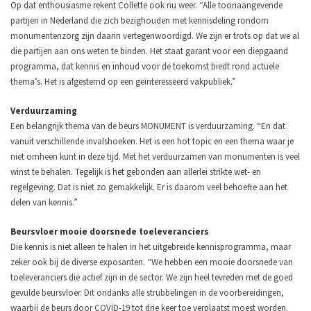
Op dat enthousiasme rekent Collette ook nu weer. “Alle toonaangevende
partijen in Nederland die zich bezighouden met kennisdeling rondom
monumentenzorg zijn daarin vertegenwoordigd. We zijn er trots op dat we al
die partijen aan ons weten te binden. Het staat garant voor een diepgaand
programma, dat kennis en inhoud voor de toekomst biedt rond actuele
thema’s. Het is afgestemd op een geïnteresseerd vakpubliek.”
Verduurzaming
Een belangrijk thema van de beurs MONUMENT is verduurzaming. “En dat
vanuit verschillende invalshoeken. Het is een hot topic en een thema waar je
niet omheen kunt in deze tijd. Met het verduurzamen van monumenten is veel
winst te behalen. Tegelijk is het gebonden aan allerlei strikte wet- en
regelgeving. Dat is niet zo gemakkelijk. Er is daarom veel behoefte aan het
delen van kennis.”
Beursvloer mooie doorsnede toeleveranciers
Die kennis is niet alleen te halen in het uitgebreide kennisprogramma, maar
zeker ook bij de diverse exposanten. “We hebben een mooie doorsnede van
toeleveranciers die actief zijn in de sector. We zijn heel tevreden met de goed
gevulde beursvloer. Dit ondanks alle strubbelingen in de voorbereidingen,
waarbij de beurs door COVID-19 tot drie keer toe verplaatst moest worden.