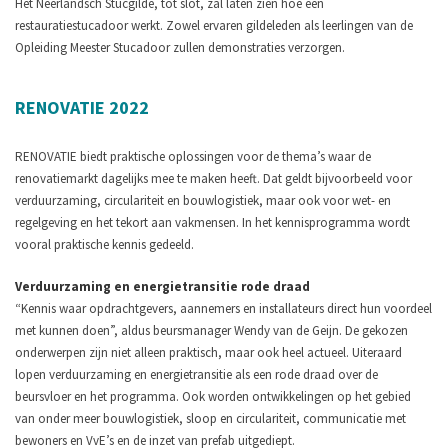
Het Neerlandsch Stucgilde, tot slot, zal laten zien hoe een
restauratiestucadoor werkt. Zowel ervaren gildeleden als leerlingen van de
Opleiding Meester Stucadoor zullen demonstraties verzorgen.
RENOVATIE 2022
RENOVATIE biedt praktische oplossingen voor de thema’s waar de
renovatiemarkt dagelijks mee te maken heeft. Dat geldt bijvoorbeeld voor
verduurzaming, circulariteit en bouwlogistiek, maar ook voor wet- en
regelgeving en het tekort aan vakmensen. In het kennisprogramma wordt
vooral praktische kennis gedeeld.
Verduurzaming en energietransitie rode draad
“Kennis waar opdrachtgevers, aannemers en installateurs direct hun voordeel
met kunnen doen”, aldus beursmanager Wendy van de Geijn. De gekozen
onderwerpen zijn niet alleen praktisch, maar ook heel actueel. Uiteraard
lopen verduurzaming en energietransitie als een rode draad over de
beursvloer en het programma. Ook worden ontwikkelingen op het gebied
van onder meer bouwlogistiek, sloop en circulariteit, communicatie met
bewoners en VvE’s en de inzet van prefab uitgediept.