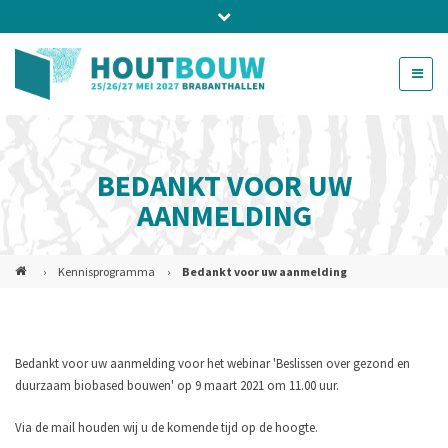
Bel ons voor info 0294 - 74 50 70
beurs@54events.nl
BEDANKT VOOR UW
Exposanten login
AANMELDING
›
Kennisprogramma
›
Bedankt voor uw aanmelding
Bedankt voor uw aanmelding voor het webinar 'Beslissen over gezond en
duurzaam biobased bouwen' op 9 maart 2021 om 11.00 uur.
Via de mail houden wij u de komende tijd op de hoogte.