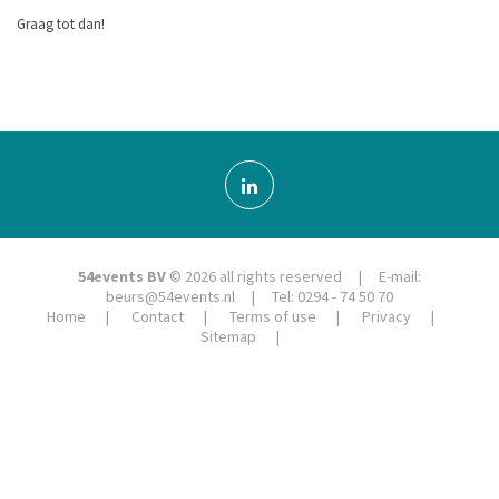
Graag tot dan!
54events BV
© 2026 all rights reserved | E-mail:
beurs@54events.nl
| Tel: 0294 - 74 50 70
Home
Contact
Terms of use
Privacy
Sitemap