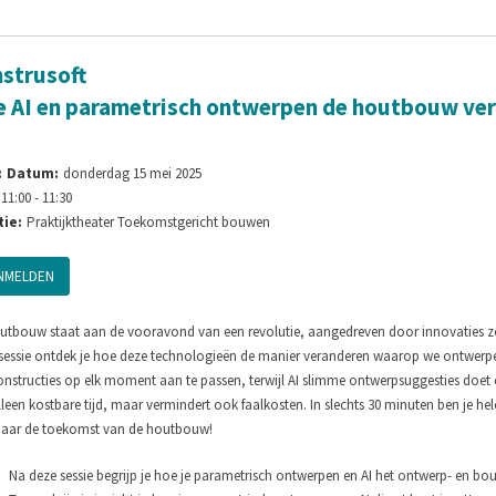
strusoft
 AI en parametrisch ontwerpen de houtbouw ve
:
Datum:
donderdag 15 mei 2025
11:00 - 11:30
ie:
Praktijktheater Toekomstgericht bouwen
NMELDEN
utbouw staat aan de vooravond van een revolutie, aangedreven door innovaties zoals
sessie ontdek je hoe deze technologieën de manier veranderen waarop we ontwerpen
nstructies op elk moment aan te passen, terwijl AI slimme ontwerpsuggesties doet e
lleen kostbare tijd, maar vermindert ook faalkosten. In slechts 30 minuten ben je hel
naar de toekomst van de houtbouw!
Na deze sessie begrijp je hoe je parametrisch ontwerpen en AI het ontwerp- en bouw