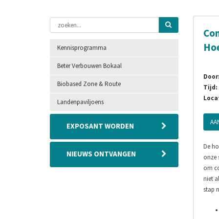
Con
Hoe
Kennisprogramma
Beter Verbouwen Bokaal
Door
Biobased Zone & Route
Tijd:
Locat
Landenpaviljoens
AA
EXPOSANT WORDEN
De ho
NIEUWS ONTVANGEN
onze 
om co
niet a
stap 