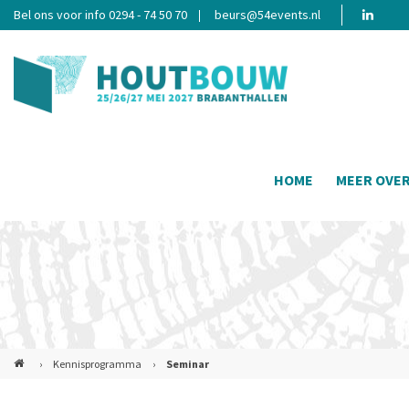
Bel ons voor info 0294 - 74 50 70
beurs@54events.nl
HOME
MEER OVE
›
Kennisprogramma
›
Seminar