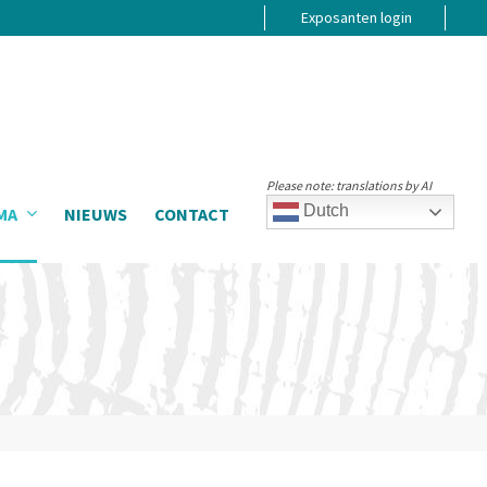
Exposanten login
Please note: translations by AI
Dutch
MA
NIEUWS
CONTACT