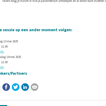
Tevens krijg je inzicht in hoe je parametrisch ontwerpen en AI direct kunt inzetten
e sessie op een ander moment volgen:
ag 13 mei 2025
- 11:30
info
dag 14 mei 2025
- 11:30
info
ekers/Partners
Facebook
Twitter
LinkedIn
E-mail