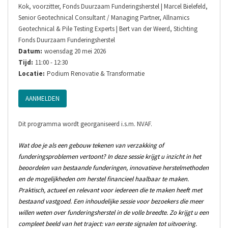
Kok, voorzitter, Fonds Duurzaam Funderingsherstel | Marcel Bielefeld,
Senior Geotechnical Consultant / Managing Partner, Allnamics
Geotechnical & Pile Testing Experts | Bert van der Weerd, Stichting
Fonds Duurzaam Funderingsherstel
Datum:
woensdag 20 mei 2026
Tijd:
11:00 - 12:30
Locatie:
Podium Renovatie & Transformatie
AANMELDEN
Dit programma wordt georganiseerd i.s.m. NVAF.
Wat doe je als een gebouw tekenen van verzakking of
funderingsproblemen vertoont? In deze sessie krijgt u inzicht in het
beoordelen van bestaande funderingen, innovatieve herstelmethoden
en de mogelijkheden om herstel financieel haalbaar te maken.
Praktisch, actueel en relevant voor iedereen die te maken heeft met
bestaand vastgoed. Een inhoudelijke sessie voor bezoekers die meer
willen weten over funderingsherstel in de volle breedte. Zo krijgt u een
compleet beeld van het traject: van eerste signalen tot uitvoering.