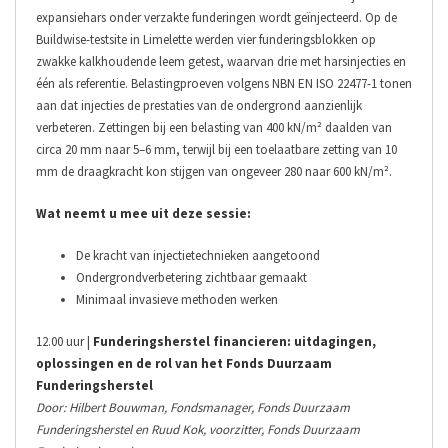
expansiehars onder verzakte funderingen wordt geïnjecteerd. Op de
Buildwise-testsite in Limelette werden vier funderingsblokken op
zwakke kalkhoudende leem getest, waarvan drie met harsinjecties en
één als referentie. Belastingproeven volgens NBN EN ISO 22477-1 tonen
aan dat injecties de prestaties van de ondergrond aanzienlijk
verbeteren. Zettingen bij een belasting van 400 kN/m² daalden van
circa 20 mm naar 5–6 mm, terwijl bij een toelaatbare zetting van 10
mm de draagkracht kon stijgen van ongeveer 280 naar 600 kN/m².
Wat neemt u mee uit deze sessie:
De kracht van injectietechnieken aangetoond
Ondergrondverbetering zichtbaar gemaakt
Minimaal invasieve methoden werken
12.00 uur |
Funderingsherstel financieren: uitdagingen,
oplossingen en de rol van het Fonds Duurzaam
Funderingsherstel
Door: Hilbert Bouwman, Fondsmanager, Fonds Duurzaam
Funderingsherstel en Ruud Kok, voorzitter, Fonds Duurzaam