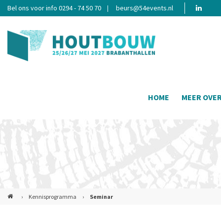
Bel ons voor info 0294 - 74 50 70
beurs@54events.nl
HOME
MEER OVE
›
Kennisprogramma
›
Seminar