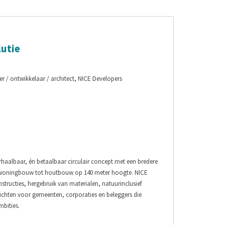
lutie
r / ontwikkelaar / architect, NICE Developers
rhaalbaar, én betaalbaar circulair concept met een bredere
e woningbouw tot houtbouw op 140 meter hoogte. NICE
tructies, hergebruik van materialen, natuurinclusief
nzichten voor gemeenten, corporaties en beleggers die
mbities.