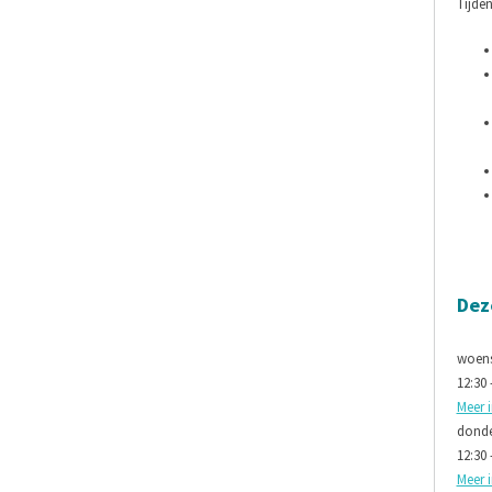
Tijden
Dez
woens
12:30 
Meer 
donde
12:30 
Meer 