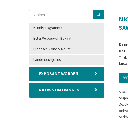
NIC
SAW
Kennisprogramma
Beter Verbouwen Bokaal
Door
Biobased Zone & Route
Datu
Tijd:
Landenpaviljoens
Locat
EXPOSANT WORDEN
AA
NIEUWS ONTVANGEN
SAWA 
toepa
Devel
ontwer
toekom