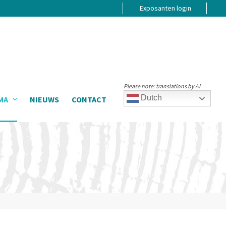
Exposanten login
Please note: translations by AI
Dutch
MA
NIEUWS
CONTACT