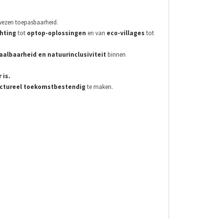
ezen toepasbaarheid.
hting
tot
optop-oplossingen
en van
eco-villages
tot
aalbaarheid en natuurinclusiviteit
binnen
 is.
ctureel toekomstbestendig
te maken.