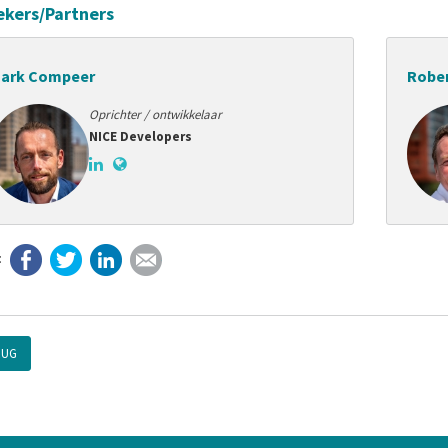
ekers/Partners
ark Compeer
Rober
Oprichter / ontwikkelaar
NICE Developers
Facebook
Twitter
LinkedIn
E-mail
RUG