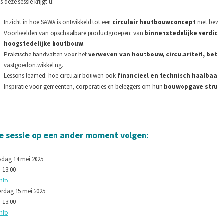
s deze sessie krijgt u:
Inzicht in hoe SAWA is ontwikkeld tot een
circulair houtbouwconcept
met bew
Voorbeelden van opschaalbare productgroepen: van
binnenstedelijke verdic
hoogstedelijke houtbouw
.
Praktische handvatten voor het
verweven van houtbouw, circulariteit, bet
vastgoedontwikkeling.
Lessons learned: hoe circulair bouwen ook
financieel en technisch haalbaar
Inspiratie voor gemeenten, corporaties en beleggers om hun
bouwopgave stru
e sessie op een ander moment volgen:
dag 14 mei 2025
- 13:00
info
rdag 15 mei 2025
- 13:00
info