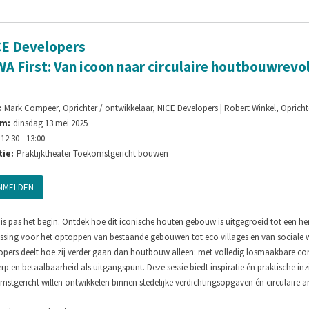
E Developers
A First: Van icoon naar circulaire houtbouwrevo
:
Mark Compeer, Oprichter / ontwikkelaar, NICE Developers | Robert Winkel, Oprichte
m:
dinsdag 13 mei 2025
12:30 - 13:00
ie:
Praktijktheater Toekomstgericht bouwen
NMELDEN
is pas het begin. Ontdek hoe dit iconische houten gebouw is uitgegroeid tot een he
ssing voor het optoppen van bestaande gebouwen tot eco villages en van social
opers deelt hoe zij verder gaan dan houtbouw alleen: met volledig losmaakbare cons
p en betaalbaarheid als uitgangspunt. Deze sessie biedt inspiratie én praktische i
stgericht willen ontwikkelen binnen stedelijke verdichtingsopgaven én circulaire a