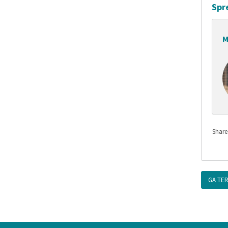
Spr
M
GA TE