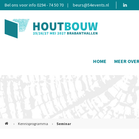
Bel ons voor info 0294 - 74 50 70
beurs@54events.nl
HOME
MEER OVE
›
Kennisprogramma
›
Seminar