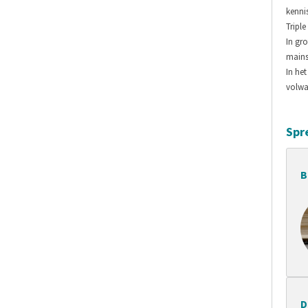
kennis
Triple
In gr
mains
In he
volwa
Spr
B
D