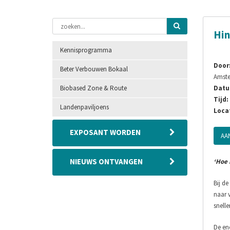
Hin
Kennisprogramma
Door
Beter Verbouwen Bokaal
Amste
Biobased Zone & Route
Datu
Tijd:
Landenpaviljoens
Locat
EXPOSANT WORDEN
AA
NIEUWS ONTVANGEN
‘Hoe 
Bij d
naar 
snelle
De en