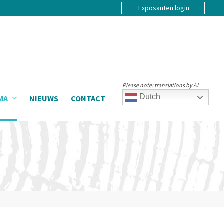
Exposanten login
Please note: translations by AI
Dutch
MA
NIEUWS
CONTACT