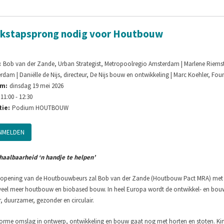
kstapsprong nodig voor Houtbouw
:
Bob van der Zande, Urban Strategist, Metropoolregio Amsterdam | Marlene Riemst
rdam | Daniëlle de Nijs, directeur, De Nijs bouw en ontwikkeling | Marc Koehler, Fo
m:
dinsdag 19 mei 2026
11:00 - 12:30
ie:
Podium HOUTBOUW
NMELDEN
haalbaarheid ‘n handje te helpen’
e opening van de Houtbouwbeurs zal Bob van der Zande (Houtbouw Pact MRA) met ee
veel meer houtbouw en biobased bouw. In heel Europa wordt de ontwikkel- en bou
r, duurzamer, gezonder en circulair.
orme omslag in ontwerp, ontwikkeling en bouw gaat nog met horten en stoten. Ki