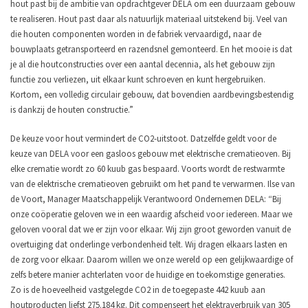
hout past bij de ambitie van opdrachtgever DELA om een duurzaam gebouw
te realiseren. Hout past daar als natuurlijk materiaal uitstekend bij. Veel van
die houten componenten worden in de fabriek vervaardigd, naar de
bouwplaats getransporteerd en razendsnel gemonteerd. En het mooie is dat
je al die houtconstructies over een aantal decennia, als het gebouw zijn
functie zou verliezen, uit elkaar kunt schroeven en kunt hergebruiken.
Kortom, een volledig circulair gebouw, dat bovendien aardbevingsbestendig
is dankzij de houten constructie.”
De keuze voor hout vermindert de CO2-uitstoot. Datzelfde geldt voor de
keuze van DELA voor een gasloos gebouw met elektrische crematieoven. Bij
elke crematie wordt zo 60 kuub gas bespaard. Voorts wordt de restwarmte
van de elektrische crematieoven gebruikt om het pand te verwarmen. Ilse van
de Voort, Manager Maatschappelijk Verantwoord Ondernemen DELA: “Bij
onze coöperatie geloven we in een waardig afscheid voor iedereen. Maar we
geloven vooral dat we er zijn voor elkaar. Wij zijn groot geworden vanuit de
overtuiging dat onderlinge verbondenheid telt. Wij dragen elkaars lasten en
de zorg voor elkaar. Daarom willen we onze wereld op een gelijkwaardige of
zelfs betere manier achterlaten voor de huidige en toekomstige generaties.
Zo is de hoeveelheid vastgelegde CO2 in de toegepaste 442 kuub aan
houtproducten liefst 275.184 kg. Dit compenseert het elektraverbruik van 305