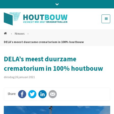
Bel ons voor info 0294 - 74 50 70
beurs@54events.nl
›
Nieuws
›
DELA’s meest duurzame crematorium in 100% houtbouw
Exposanten login
DELA’s meest duurzame
crematorium in 100% houtbouw
dinsdag 26 januari 2021
Facebook
Twitter
LinkedIn
E-mail