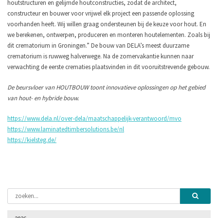
houtstructuren en gelijmde houtconstructies, zodat de architect,
constructeur en bouwer voor vrijwel elk project een passende oplossing
voorhanden heeft. Wij willen graag ondersteunen bij de keuze voor hout. En
we berekenen, ontwerpen, produceren en monteren houtelementen. Zoals bij
dit crematorium in Groningen.” De bouw van DELA’s meest duurzame
crematorium is ruwweg halverwege. Na de zomervakantie kunnen naar
verwachting de eerste crematies plaatsvinden in dit vooruitstrevende gebouw.
De beursvloer van HOUTBOUW toont innovatieve oplossingen op het gebied
van hout- en hybride bouw.
https://www.dela.nl/over-dela/maatschappelijk-verantwoord/mvo
https://www.laminatedtimbersolutions.be/nl
https://kielsteg.de/