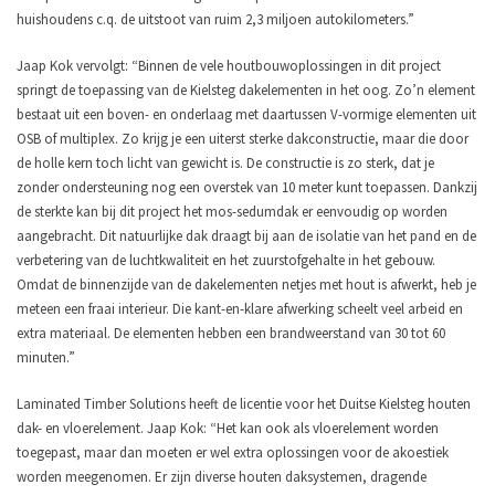
huishoudens c.q. de uitstoot van ruim 2,3 miljoen autokilometers.”
Jaap Kok vervolgt: “Binnen de vele houtbouwoplossingen in dit project
springt de toepassing van de Kielsteg dakelementen in het oog. Zo’n element
bestaat uit een boven- en onderlaag met daartussen V-vormige elementen uit
OSB of multiplex. Zo krijg je een uiterst sterke dakconstructie, maar die door
de holle kern toch licht van gewicht is. De constructie is zo sterk, dat je
zonder ondersteuning nog een overstek van 10 meter kunt toepassen. Dankzij
de sterkte kan bij dit project het mos-sedumdak er eenvoudig op worden
aangebracht. Dit natuurlijke dak draagt bij aan de isolatie van het pand en de
verbetering van de luchtkwaliteit en het zuurstofgehalte in het gebouw.
Omdat de binnenzijde van de dakelementen netjes met hout is afwerkt, heb je
meteen een fraai interieur. Die kant-en-klare afwerking scheelt veel arbeid en
extra materiaal. De elementen hebben een brandweerstand van 30 tot 60
minuten.”
Laminated Timber Solutions heeft de licentie voor het Duitse Kielsteg houten
dak- en vloerelement. Jaap Kok: “Het kan ook als vloerelement worden
toegepast, maar dan moeten er wel extra oplossingen voor de akoestiek
worden meegenomen. Er zijn diverse houten daksystemen, dragende