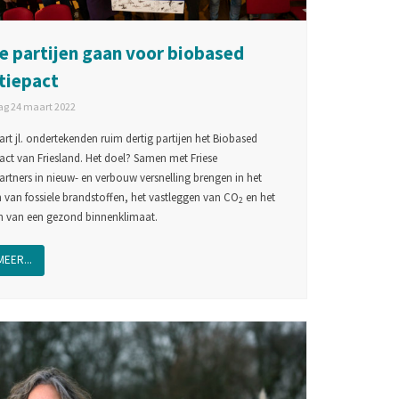
e partijen gaan voor biobased
tiepact
g 24 maart 2022
rt jl. ondertekenden ruim dertig partijen het Biobased
pact van Friesland. Het doel? Samen met Friese
rtners in nieuw- en verbouw versnelling brengen in het
 van fossiele brandstoffen, het vastleggen van CO
en het
2
en van een gezond binnenklimaat.
MEER...