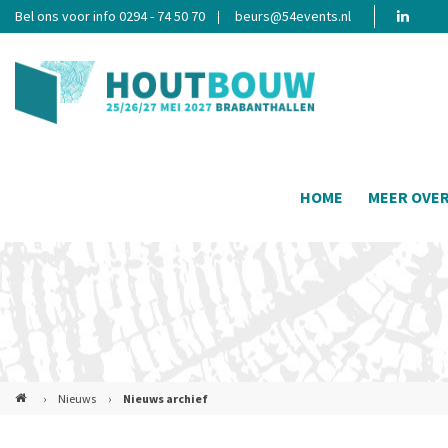
Bel ons voor info 0294 - 74 50 70
beurs@54events.nl
HOME
MEER OVE
›
Nieuws
›
Nieuws archief