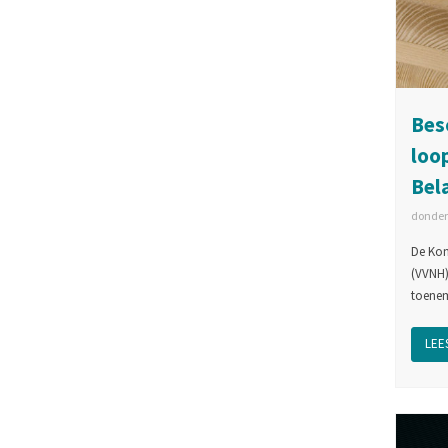
Bes
loo
Bel
donder
De Kon
(VVNH)
toenem
LEES