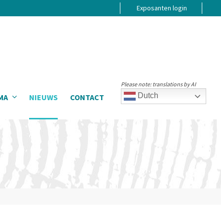
Exposanten login
Please note: translations by AI
Dutch
MA
NIEUWS
CONTACT