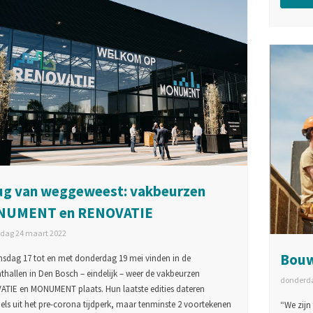
ug van weggeweest: vakbeurzen
UMENT en RENOVATIE
dag 24 maart 2022
Bouw
nsdag 17 tot en met donderdag 19 mei vinden in de
thallen in Den Bosch – eindelijk – weer de vakbeurzen
donderda
TIE en MONUMENT plaats. Hun laatste edities dateren
els uit het pre-corona tijdperk, maar tenminste 2 voortekenen
“We zijn