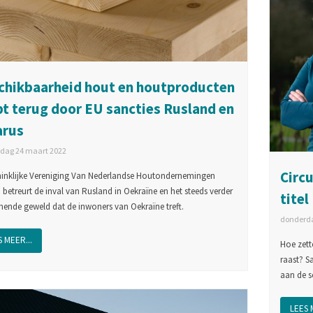
chikbaarheid hout en houtproducten
pt terug door EU sancties Rusland en
arus
dag 24 maart 2022
Circu
inklijke Vereniging Van Nederlandse Houtondernemingen
 betreurt de inval van Rusland in Oekraïne en het steeds verder
titel
ende geweld dat de inwoners van Oekraïne treft.
donderda
 MEER...
Hoe zett
raast? S
aan de s
LEES 