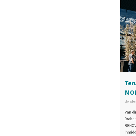
Ter
MON
donder
Van di
Braban
RENOVA
inmidd