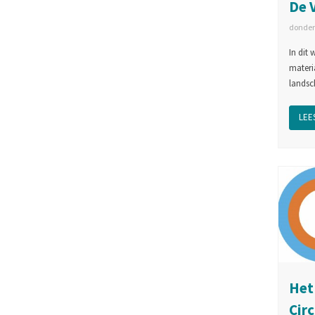
De 
donderd
In dit
materi
landsc
LEES
Het 
Cir