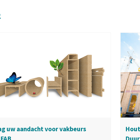
2
ag uw aandacht voor vakbeurs
Hout
FAB
Duur