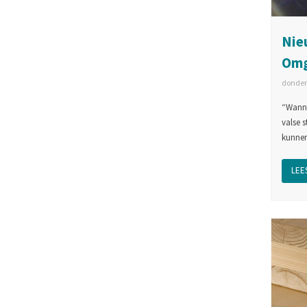
Nie
Omg
donder
“Wanne
valse 
kunnen
LEES