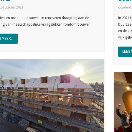
 4 oktober 2022
donderda
rieel en modulair bouwen en renoveren draagt bij aan de
In 2021 
ing van maatschappelijke vraagstukken rondom bouwen.
Duurzaam
en de ze
wijk geb
 MEER...
LEES 