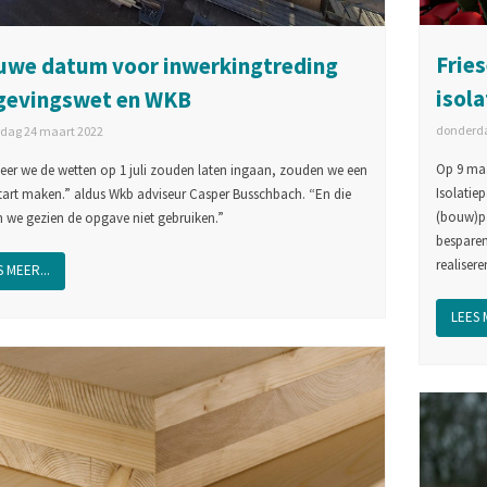
Fries
uwe datum voor inwerkingtreding
isola
evingswet en WKB
donderda
dag 24 maart 2022
Op 9 maa
er we de wetten op 1 juli zouden laten ingaan, zouden we een
Isolatie
start maken.” aldus Wkb adviseur Casper Busschbach. “En die
(bouw)pa
 we gezien de opgave niet gebruiken.”
besparen
realiser
 MEER...
LEES 