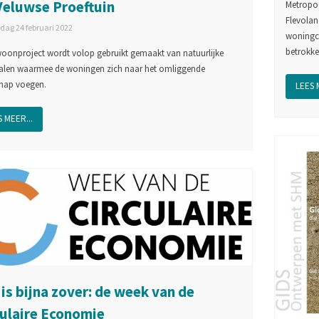
Veluwse Proeftuin
Metropoo
Flevoland
ag 24 februari 2022
woningco
betrokke
 woonproject wordt volop gebruikt gemaakt van natuurlijke
alen waarmee de woningen zich naar het omliggende
hap voegen.
LEES 
 MEER...
is bijna zover: de week van de
culaire Economie