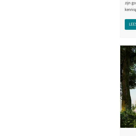
zijn g
kenni
LEES