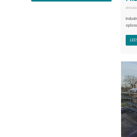
dinsdag
Indust
oploss
LEES