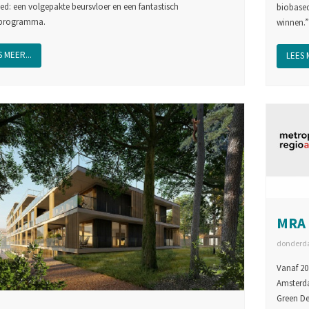
oed: een volgepakte beursvloer en een fantastisch
biobased
sprogramma.
winnen.”
 MEER...
LEES 
MRA 
donderda
Vanaf 20
Amsterda
Green D