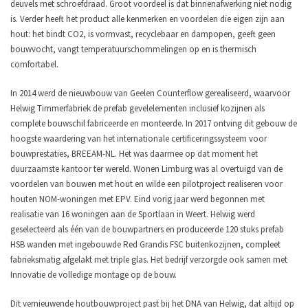
deuvels met schroefdraad. Groot voordeel is dat binnenafwerking niet nodig
is. Verder heeft het product alle kenmerken en voordelen die eigen zijn aan
hout: het bindt CO2, is vormvast, recyclebaar en dampopen, geeft geen
bouwvocht, vangt temperatuurschommelingen op en is thermisch
comfortabel.
In 2014 werd de nieuwbouw van Geelen Counterflow gerealiseerd, waarvoor
Helwig Timmerfabriek de prefab gevelelementen inclusief kozijnen als
complete bouwschil fabriceerde en monteerde. In 2017 ontving dit gebouw de
hoogste waardering van het internationale certificeringssysteem voor
bouwprestaties, BREEAM-NL. Het was daarmee op dat moment het
duurzaamste kantoor ter wereld. Wonen Limburg was al overtuigd van de
voordelen van bouwen met hout en wilde een pilotproject realiseren voor
houten NOM-woningen met EPV. Eind vorig jaar werd begonnen met
realisatie van 16 woningen aan de Sportlaan in Weert. Helwig werd
geselecteerd als één van de bouwpartners en produceerde 120 stuks prefab
HSB wanden met ingebouwde Red Grandis FSC buitenkozijnen, compleet
fabrieksmatig afgelakt met triple glas. Het bedrijf verzorgde ook samen met
Innovatie de volledige montage op de bouw.
Dit vernieuwende houtbouwproject past bij het DNA van Helwig, dat altijd op