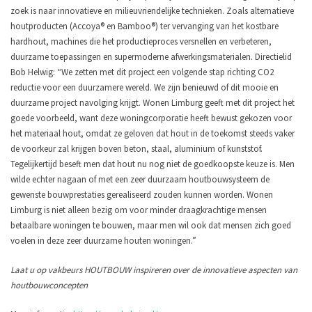
zoek is naar innovatieve en milieuvriendelijke technieken. Zoals alternatieve
houtproducten (Accoya® en Bamboo®) ter vervanging van het kostbare
hardhout, machines die het productieproces versnellen en verbeteren,
duurzame toepassingen en supermoderne afwerkingsmaterialen. Directielid
Bob Helwig: “We zetten met dit project een volgende stap richting CO2
reductie voor een duurzamere wereld. We zijn benieuwd of dit mooie en
duurzame project navolging krijgt. Wonen Limburg geeft met dit project het
goede voorbeeld, want deze woningcorporatie heeft bewust gekozen voor
het materiaal hout, omdat ze geloven dat hout in de toekomst steeds vaker
de voorkeur zal krijgen boven beton, staal, aluminium of kunststof.
Tegelijkertijd beseft men dat hout nu nog niet de goedkoopste keuze is. Men
wilde echter nagaan of met een zeer duurzaam houtbouwsysteem de
gewenste bouwprestaties gerealiseerd zouden kunnen worden. Wonen
Limburg is niet alleen bezig om voor minder draagkrachtige mensen
betaalbare woningen te bouwen, maar men wil ook dat mensen zich goed
voelen in deze zeer duurzame houten woningen.”
Laat u op vakbeurs HOUTBOUW inspireren over de innovatieve aspecten van
houtbouwconcepten