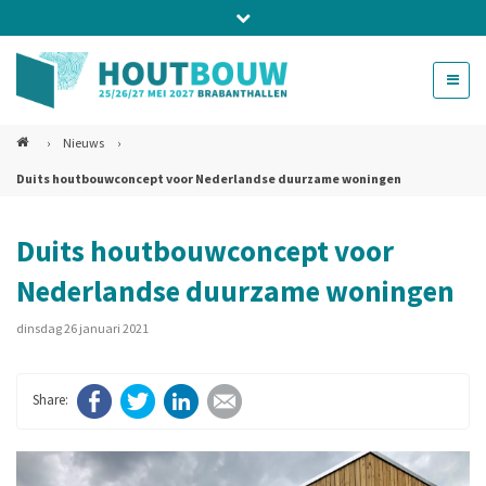
Bel ons voor info 0294 - 74 50 70
beurs@54events.nl
›
Nieuws
›
Duits houtbouwconcept voor Nederlandse duurzame woningen
Exposanten login
Duits houtbouwconcept voor
Nederlandse duurzame woningen
dinsdag 26 januari 2021
Facebook
Twitter
LinkedIn
E-mail