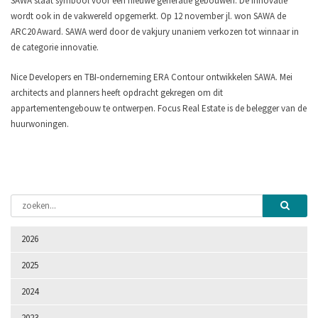
SAWA staat symbool voor een nieuwe generatie gebouwen. De innovatie
wordt ook in de vakwereld opgemerkt. Op 12 november jl. won SAWA de
ARC20 Award. SAWA werd door de vakjury unaniem verkozen tot winnaar in
de categorie innovatie.
Nice Developers en TBI-onderneming ERA Contour ontwikkelen SAWA. Mei
architects and planners heeft opdracht gekregen om dit
appartementengebouw te ontwerpen. Focus Real Estate is de belegger van de
huurwoningen.
2026
2025
2024
2023