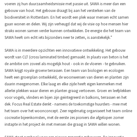
voeren zij hun duurzaamheidsmissie met passie uit. SAWA is meer dan een
gebouw van hout. Het gebouw draagt bij aan het versterken van de
biodiversiteit in Rotterdam. En het wordt een plek waar mensen echt samen
gaan wonen en delen. Wij zijn verheugd dat wij de visie op hoe mensen hier
straks wonen samen verder kunnen ontwikkelen. De energie die het team van
SAWA heeft om echt iets bijzonders neer te zetten, is aanstekelijk.”
SAWA is in meerdere opzichten een innovatieve ontwikkeling. Het gebouw
wordt van CLT (cross laminated timber) gemaakt. In plaats van beton is het
de ambitie om zoveel als mogelijk hout - ook in de vloeren - te gebruiken.
SAWA krijgt royale groene terrassen. Een team van biologen en ecologen
heeft een groenplan ontwikkeld, de woonwensen van dieren en planten zijn
daarin meegenomen. Elke laag en elke zijde heeft eigen kenmerken met
allerlei plekken waar dieren en planten graag vertoeven. Groen en leefplekken
voor vogels, vlinders en bijen zijn geïntegreerd in balkons, terrassen en het
dek. Focus Real Estate denkt - namens de toekomstige huurders - mee met
het team over het woonconcept. Zeer regelmatig organiseert het team online
cocreatie bijeenkomsten, met de eerste zes pioniers die afgelopen zomer
instapte in het project én met mensen die graag in SAWA willen wonen.