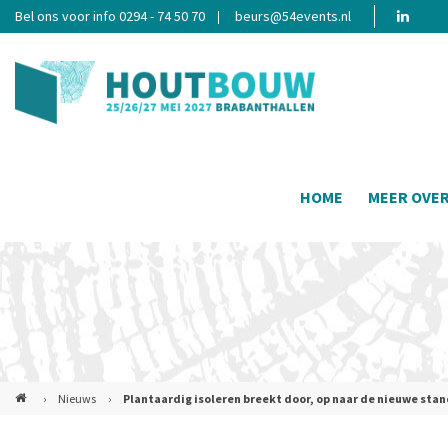
Bel ons voor info 0294 - 74 50 70
beurs@54events.nl
HOME
MEER OVE
›
Nieuws
›
Plantaardig isoleren breekt door, op naar de nieuwe sta