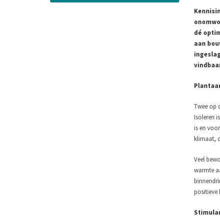
Kennisin
onomwon
dé optim
aan bouw
ingeslag
vindbaar
Plantaar
Twee op d
Isoleren 
is en voor
klimaat, 
Veel bewo
warmte aa
binnendrin
positieve 
Stimulan