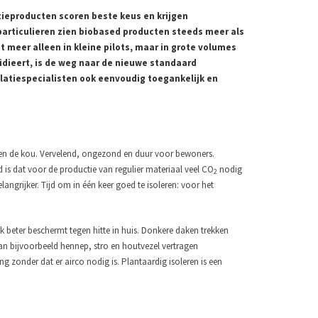
atieproducten scoren beste keus en krijgen
rticulieren zien biobased producten steeds meer als
 meer alleen in kleine pilots, maar in grote volumes
idieert, is de weg naar de nieuwe standaard
latiespecialisten ook eenvoudig toegankelijk en
tegen de kou. Vervelend, ongezond en duur voor bewoners.
 is dat voor de productie van regulier materiaal veel CO
nodig
2
langrijker. Tijd om in één keer goed te isoleren: voor het
k beter beschermt tegen hitte in huis. Donkere daken trekken
an bijvoorbeeld hennep, stro en houtvezel vertragen
ng zonder dat er airco nodig is. Plantaardig isoleren is een