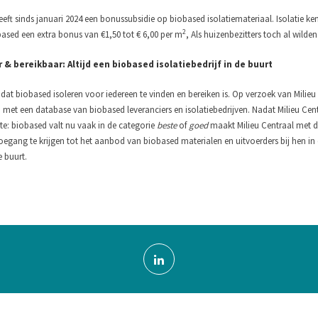
eeft sinds januari 2024 een bonussubsidie op biobased isolatiemateriaal. Isolatie ken
2
based een extra bonus van €1,50 tot € 6,00 per m
, Als huizenbezitters toch al wilde
 & bereikbaar: Altijd een biobased isolatiebedrijf in de buurt
dat biobased isoleren voor iedereen te vinden en bereiken is. Op verzoek van Milieu
d met een database van biobased leveranciers en isolatiebedrijven. Nadat Milieu Ce
ite: biobased valt nu vaak in de categorie
beste
of
goed
maakt Milieu Centraal met d
oegang te krijgen tot het aanbod van biobased materialen en uitvoerders bij hen in 
e buurt.
| Tel: 0294 - 74 50 70
Ho