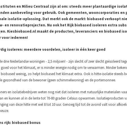
stituten en Milieu Centraal zijn al om: steeds meer plantaardige isol
den aanbeveling voor gebruik. Ook gemeenten, wooncorporaties en pa
ale isolatie-oplossing. Dat merkt ook de markt: biobased verkoopt niet
- en renovatieprojecten. Nu ook het Rijk biobased isoleren extra subs
en. Kiesbiobased.nl maakt de producten, leveranciers en biobased iso
 voor iedereen!
dig isoleren: meerdere voordelen, isoleer in één keer goed
e drie Nederlandse woningen - 2,5 miljoen! - zijn slecht of zeer slecht geïsoleerd 
is goed voor het klimaat, er is minder energie nodig om te verwarmen. Minder bekend
 biobased weinig, zo helpt biobased het klimaat extra. Ook is hitte-isolatie steeds be
de gezondheid van de bewoner (geen schimmelwoning) en de portemonnee.
ners en isolatiebedrijven weten nog niet dat isoleren met natuurlijke materialen vaa
n en kunnen al in de lente tot 70-80 graden Celsius opwarmen. Isolatieproducten v
ging van deze hitte met wel 8 tot 10 uur. Genoeg tijd tot de avond valt voor afkoeli
keuze.
s rijk: biobased bonus