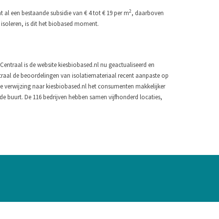
2
t al een bestaande subsidie van € 4 tot € 19 per m
, daarboven
n isoleren, is dit het biobased moment.
 Centraal is de website kiesbiobased.nl nu geactualiseerd en
ntraal de beoordelingen van isolatiemateriaal recent aanpaste op
e verwijzing naar kiesbiobased.nl het consumenten makkelijker
de buurt. De 116 bedrijven hebben samen vijfhonderd locaties,
me
Contact
Terms of use
Privacy
Sitemap