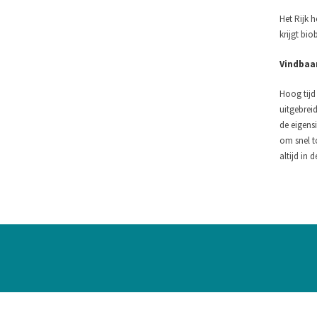
Het Rijk h
krijgt bio
Vindbaar
Hoog tijd 
uitgebrei
de eigens
om snel t
altijd in d
54events BV
© 2026 all rights reserved | E-mail:
beurs@54events.nl