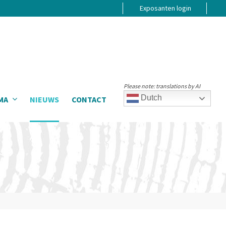
Exposanten login
Please note: translations by AI
Dutch
MA
NIEUWS
CONTACT