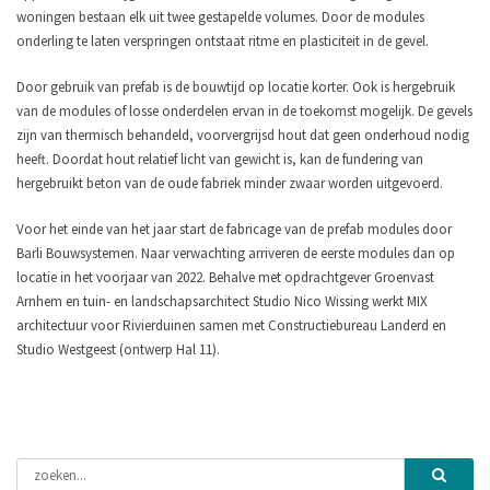
woningen bestaan elk uit twee gestapelde volumes. Door de modules
onderling te laten verspringen ontstaat ritme en plasticiteit in de gevel.
Door gebruik van prefab is de bouwtijd op locatie korter. Ook is hergebruik
van de modules of losse onderdelen ervan in de toekomst mogelijk. De gevels
zijn van thermisch behandeld, voorvergrijsd hout dat geen onderhoud nodig
heeft. Doordat hout relatief licht van gewicht is, kan de fundering van
hergebruikt beton van de oude fabriek minder zwaar worden uitgevoerd.
Voor het einde van het jaar start de fabricage van de prefab modules door
Barli Bouwsystemen. Naar verwachting arriveren de eerste modules dan op
locatie in het voorjaar van 2022. Behalve met opdrachtgever Groenvast
Arnhem en tuin- en landschapsarchitect Studio Nico Wissing werkt MIX
architectuur voor Rivierduinen samen met Constructiebureau Landerd en
Studio Westgeest (ontwerp Hal 11).