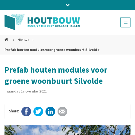
Bel ons voor info 0294 - 74 50 70
beurs@54events.nl
›
Nieuws
›
Prefab houten modules voor groene woonbuurt Silvolde
Exposanten login
Prefab houten modules voor
groene woonbuurt Silvolde
maandag 1 november 2021
Facebook
Twitter
LinkedIn
E-mail