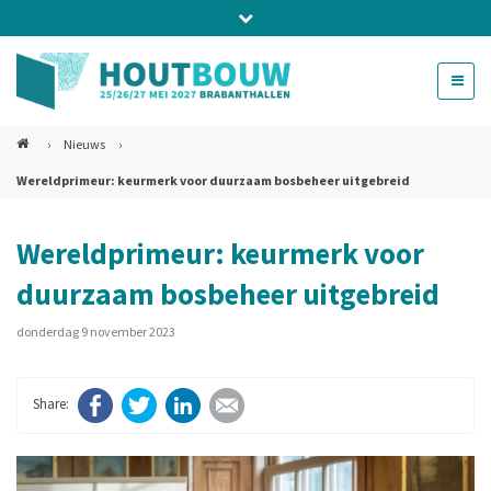
Bel ons voor info 0294 - 74 50 70
beurs@54events.nl
›
Nieuws
›
Wereldprimeur: keurmerk voor duurzaam bosbeheer uitgebreid
Exposanten login
Wereldprimeur: keurmerk voor
duurzaam bosbeheer uitgebreid
donderdag 9 november 2023
Facebook
Twitter
LinkedIn
E-mail