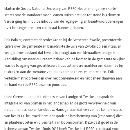
Marten de Groot, National Secretary van PEFC Nederland, gaf een korte
schets hoe de standaard voor Bomen Buiten het Bos tot stand is gekomen.
Verder ging hij in op de inhoud van de regelgeving en beantwoordde vragen
over hoe eigenaren een certificaat kunnen behalen.
Erik Bakker, contractbeheerder Groen bij de Gemeente Zwolle, presenteerde
cijfers over de gemeente en benadrukte de visie van Zwolle op een vitaal en
veilig bomenbestand dat tevens bijdraagt aan een klimaatbestendige stad.
Aanleiding om naar duurzaam beheer van de bomen in de gemeente te kijken
was de toegang van gecertificeerd hout tot andere markten om daarmee bij
te dragen aan de toename van duurzaam in te zetten materialen. Erik
vertelde met voorbeelden over het bomenbeleid en het beheer daarvan aan
de hand van de PEFC eisen en principes.
Hans Gierveld, adjunct rentmeester van Landgoed Twickel, besprak de
integrale rol van bomen in het landschap en de grote verwevenheid van
natuur, landschap en landbouw. Hans gaf aan dat een van de kernprincipes
van het PEFC keurmerk hem aansprak: de bescherming van (zeldzame) dier-
en plantensoorten en diversiteit aan boomsoorten. Deze past goed in de
beheervisie van Twickel. Sinds 2016 heeft Twickel het PEFC-certificaat voor