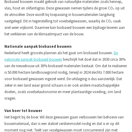
Biobased bouwen maakt gebruik van natuurlijke materialen zoals hennep,
vlas, hout en olifantsgras. Deze gewassen nemen tijdens de groei CO₂ op uit
de atmosfeer. Deze wordt bij toepassing in bouwmaterialen langdurig
vastgelegd. Dit in tegenstelling tot voedselgewassen, waarbij de CO₂ vaak
snel weer vrijkomt. Daarmee kan biobased bouwen een bijdrage leveren aan
het verkleinen van de klimaatimpact van de bouw.
Nationale aanpak biobased bouwen
Nederland heeft grooste plannen als het gaat om biobased bouwen.
De
nationale aanpak biobased bouwen
beschrijft het doel dat in 2030 circa 30%
van de nieuwbouw uit 30% biobased materialen bestaat. Om dat te realiseren
is 50.000 hectare landbouwgrond nodig, terwijl in 2024 slechts 7.000 hectare
voor biobased gewassen ingezet werd. De uitdaging is dus aanzienlijk. Dat
zeker in een land waar grond schaars is en ook andere maatschappelijke
doelen, zoals voedselautonomie en meer plantaardige voeding, om land
vragen.
Van boer tot bouwer
Het begint bij de boer. Wil deze gewassen gaan verbouwen ten behoeve van
bouwmateriaal, dan is een stabiel verdienmodel nodig en dat is er op dit
moment nog niet. Teelt van vezelgewassen moet concurrerend zijn met