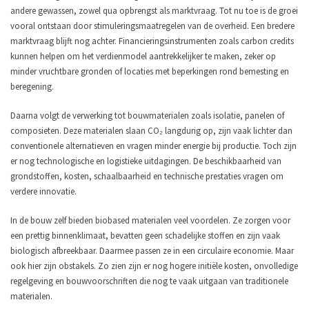
andere gewassen, zowel qua opbrengst als marktvraag. Tot nu toe is de groei
vooral ontstaan door stimuleringsmaatregelen van de overheid. Een bredere
marktvraag blijft nog achter. Financieringsinstrumenten zoals carbon credits
kunnen helpen om het verdienmodel aantrekkelijker te maken, zeker op
minder vruchtbare gronden of locaties met beperkingen rond bemesting en
beregening.
Daarna volgt de verwerking tot bouwmaterialen zoals isolatie, panelen of
composieten. Deze materialen slaan CO₂ langdurig op, zijn vaak lichter dan
conventionele alternatieven en vragen minder energie bij productie. Toch zijn
er nog technologische en logistieke uitdagingen. De beschikbaarheid van
grondstoffen, kosten, schaalbaarheid en technische prestaties vragen om
verdere innovatie.
In de bouw zelf bieden biobased materialen veel voordelen. Ze zorgen voor
een prettig binnenklimaat, bevatten geen schadelijke stoffen en zijn vaak
biologisch afbreekbaar. Daarmee passen ze in een circulaire economie. Maar
ook hier zijn obstakels. Zo zien zijn er nog hogere initiële kosten, onvolledige
regelgeving en bouwvoorschriften die nog te vaak uitgaan van traditionele
materialen.