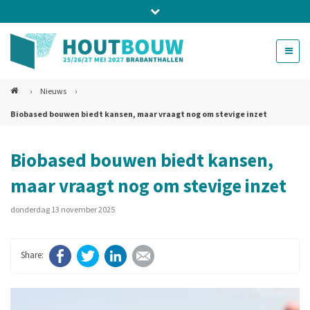
Bel ons voor info 0294 - 74 50 70
beurs@54events.nl
›
Nieuws
›
Biobased bouwen biedt kansen, maar vraagt nog om stevige inzet
Exposanten login
Biobased bouwen biedt kansen,
maar vraagt nog om stevige inzet
donderdag 13 november 2025
Facebook
Twitter
LinkedIn
E-mail