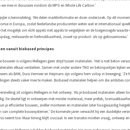
 we mee in discussies rondom de MPG en Whole Life Carbon.’
 pijler is kennisdeling. ‘We delen marktinformatie en doen onderzoek. Op dit momen
omie in Europa, zodat Nederlandse producenten weten wat er internationaal spee
het mogelijk om écht appels met appels te vergelijken en de toegevoegde waarde v
pslag, restwaarde en herbruikbaarheid, zowel op product- als op gebouwniveau.’
en vanuit biobased principes
 bouwen is volgens Mellegers geen strijd tussen materialen. ‘Het is niet beton versus
terialen elkaar versterken. Samen met onder andere TNO en betonpartijen kijken w
wers als BAM, Dura Vermeer en Heijmans zijn volgens hem volop in beweging. ‘Ze heb
ingen steeds vaker mee te maken. Biobased materialen helpen om die ambities concr
versnelling zit volgens Mellegers in het ontwerp. ‘Als je biobased materialen alleen
edig. De sleutel ligt in ontwerpen met minder materiaal, meer prefab, losmaakbaarh
un je efficiënter bouwen, sneller monteren en materialen later hoogwaardig hergeb
ren van complete bouwsystemen.’ De komende jaren verwacht hij een duidelijke versne
is neemt toe. Maar timing blijft cruciaal. In een transitie moeten vraag, ontwerp en 