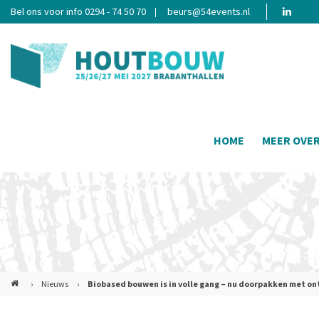
Bel ons voor info 0294 - 74 50 70
beurs@54events.nl
HOME
MEER OVE
›
Nieuws
›
Biobased bouwen is in volle gang – nu doorpakken met on