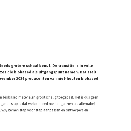
eeds grotere schaal benut. De transitie is in volle
es die biobased als uitgangspunt nemen. Dat stelt
 november 2024 producenten van niet-houten biobased
en biobased materialen grootschalig toegepast. Het is dus geen
ende stap is dat we biobased niet langer zien als alternatief,
ouwsystemen stap voor stap aanpassen en ontwerpers en