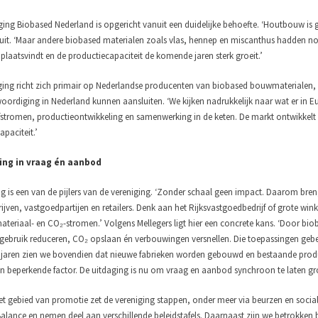
ging Biobased Nederland is opgericht vanuit een duidelijke behoefte. ‘Houtbouw is
 uit. ‘Maar andere biobased materialen zoals vlas, hennep en miscanthus hadden nog
 plaatsvindt en de productiecapaciteit de komende jaren sterk groeit.’
ging richt zich primair op Nederlandse producenten van biobased bouwmaterialen
oordiging in Nederland kunnen aansluiten. ‘We kijken nadrukkelijk naar wat er in Eur
stromen, productieontwikkeling en samenwerking in de keten. De markt ontwikkelt zi
paciteit.’
ing in vraag én aanbod
g is een van de pijlers van de vereniging. ‘Zonder schaal geen impact. Daarom b
ven, vastgoedpartijen en retailers. Denk aan het Rijksvastgoedbedrijf of grote winkel
teriaal- en CO₂-stromen.’ Volgens Mellegers ligt hier een concrete kans. ‘Door bi
gebruik reduceren, CO₂ opslaan én verbouwingen versnellen. Die toepassingen gebe
aren zien we bovendien dat nieuwe fabrieken worden gebouwd en bestaande prod
n beperkende factor. De uitdaging is nu om vraag en aanbod synchroon te laten gro
t gebied van promotie zet de vereniging stappen, onder meer via beurzen en social
Balance en nemen deel aan verschillende beleidstafels. Daarnaast zijn we betrokken 