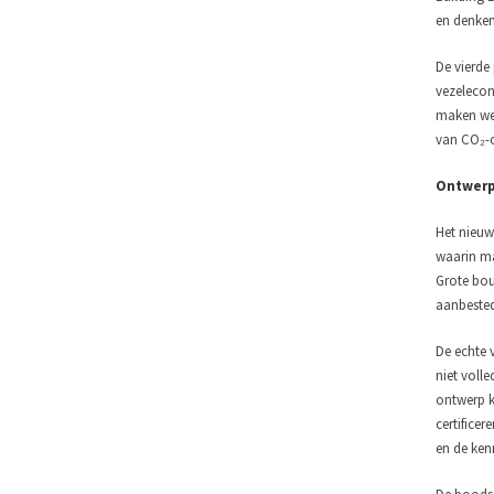
en denken
De vierde
vezelecon
maken we 
van CO₂-o
Ontwerp
Het nieuwe
waarin ma
Grote bou
aanbested
De echte 
niet voll
ontwerp k
certifice
en de kenn