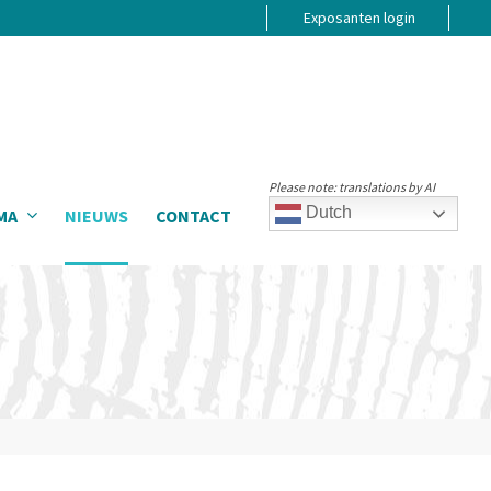
Exposanten login
Please note: translations by AI
Dutch
MA
NIEUWS
CONTACT