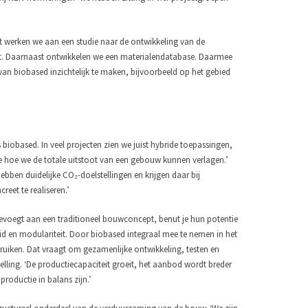
t werken we aan een studie naar de ontwikkeling van de
lt. Daarnaast ontwikkelen we een materialendatabase. Daarmee
an biobased inzichtelijk te maken, bijvoorbeeld op het gebied
 biobased. In veel projecten zien we juist hybride toepassingen,
e hoe we de totale uitstoot van een gebouw kunnen verlagen.’
ben duidelijke CO₂-doelstellingen en krijgen daar bij
eet te realiseren.’
 toevoegt aan een traditioneel bouwconcept, benut je hun potentie
eid en modulariteit. Door biobased integraal mee te nemen in het
ruiken. Dat vraagt om gezamenlijke ontwikkeling, testen en
lling. ‘De productiecapaciteit groeit, het aanbod wordt breder
productie in balans zijn.’