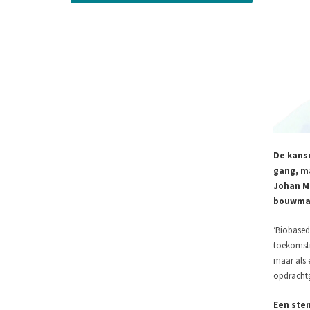
De kanse
gang, m
Johan Me
bouwmat
‘Biobased
toekomstmu
maar als 
opdrachtg
Een ste