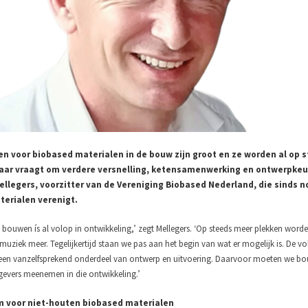
n voor biobased materialen in de bouw zijn groot en ze worden al op st
aar vraagt om verdere versnelling, ketensamenwerking en ontwerpkeuz
llegers, voorzitter van de Vereniging Biobased Nederland, die sinds
erialen verenigt.
 bouwen ís al volop in ontwikkeling,’ zegt Mellegers. ‘Op steeds meer plekken word
ziek meer. Tegelijkertijd staan we pas aan het begin van wat er mogelijk is. De volg
een vanzelfsprekend onderdeel van ontwerp en uitvoering. Daarvoor moeten we b
evers meenemen in die ontwikkeling.’
m voor niet-houten biobased materialen