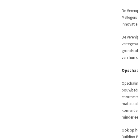
De Vereni
Mellegers
innovatie
De vereni
vertegenw
grondstof
van hun ca
Opschal
Opschalin
bouwbedrij
enorme ma
materiaal
komende j
minder ee
Ook op he
Building 