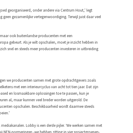
 goed georganiseerd, onder andere via Centrum Hout,’ legt
 geen gezamenlijke vertegenwoordiging. Terwijl juist daar veel
, maar ook buitenlandse producenten met een
opa gebeurt. Als je wilt opschalen, moet je inzicht hebben in
ch snel en steeds meer producenten investeren in uitbreiding
rengen we producenten samen met grote opdrachtgevers zoals
ketens met een interieurcyclus van acht tot tien jaar. Dat zijn
obased en losmaakbare oplossingen toe te passen, kun je
uren al, maar kunnen veel breder worden uitgerold. De
ucenten opschalen. Beschikbaarheid wordt daarmee steeds
eien.’
 mediakanalen. Lobby is een derde pijler. ‘We werken samen met
bij NEN-normeringen -we hebben zitting in vier projectgroepen-