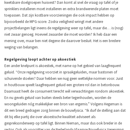
kwetsbare doelgroepen huisvest? Dan komt al snel de vraag op tafel of je
sprinklers installeren moet installeren en extra brandwerende platen moet
toepassen. Dat zijn kostbare voorzieningen die ook impact hebben op
bijvoorbeeld de MPG-score. Zodra veiligheid wringt met andere
projectbelangen ligt ineens de regelgeving weer op tafel, maar die… is (nog)
niet zwaar genoeg. Hoeveel zwaarder die moet worden? Ik heb daar een
mening over, maar ben niet degene die daarover besluit. Het is een bredere
weging van belangen.
Regelgeving loopt achter op akoestiek
Een ander knelpunt is akoestiek, met name op het gebied van laagfrequent
geluid. “Onze regelgeving voorziet in spraakgeluiden, maar bastonen of
schuivende stoelen? Daar hebben we nug geen wettelijke normen voor. Juist
in houtbouw speelt laagfrequent geluid een grotere rol dan in betonbouw.
Daarnaast heeft de consument terecht wél verwachtingen rondom akoestiek.
En nu gevels geluid van buiten steeds beter tegenhouden, worden de
woongeluiden nóg makkelijker een bron van ergernis.” Volgens Hegeman is
dit een breed gedragen zorg binnen de bouwfysica. “Ik durf de stelling aan dat
dit bij elke partij die over akoestische kwaliteit adviseert als
gespreksonderwerp op tafel ligt. Binnen Nieman, maar dus ook breder in de
sector. Ook als voorzitter van de Nederlands-Vlaamse Bouwfysica Vereniging