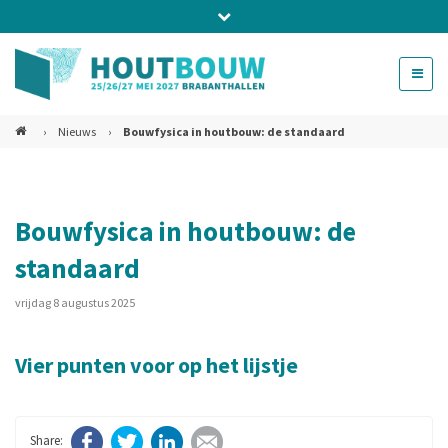
Bel ons voor info 0294 - 74 50 70
beurs@54events.nl
›
Nieuws
›
Bouwfysica in houtbouw: de standaard
Exposanten login
Bouwfysica in houtbouw: de
standaard
vrijdag 8 augustus 2025
Vier punten voor op het lijstje
Facebook
Twitter
LinkedIn
E-mail