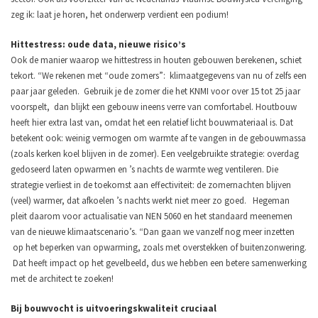
zeg ik: laat je horen, het onderwerp verdient een podium!
Hittestress: oude data, nieuwe risico’s
Ook de manier waarop we hittestress in houten gebouwen berekenen, schiet
tekort. “We rekenen met “oude zomers”: klimaatgegevens van nu of zelfs een
paar jaar geleden. Gebruik je de zomer die het KNMI voor over 15 tot 25 jaar
voorspelt, dan blijkt een gebouw ineens verre van comfortabel. Houtbouw
heeft hier extra last van, omdat het een relatief licht bouwmateriaal is. Dat
betekent ook: weinig vermogen om warmte af te vangen in de gebouwmassa
(zoals kerken koel blijven in de zomer). Een veelgebruikte strategie: overdag
gedoseerd laten opwarmen en ’s nachts de warmte weg ventileren. Die
strategie verliest in de toekomst aan effectiviteit: de zomernachten blijven
(veel) warmer, dat afkoelen ’s nachts werkt niet meer zo goed. Hegeman
pleit daarom voor actualisatie van NEN 5060 en het standaard meenemen
van de nieuwe klimaatscenario’s. “Dan gaan we vanzelf nog meer inzetten
op het beperken van opwarming, zoals met overstekken of buitenzonwering.
Dat heeft impact op het gevelbeeld, dus we hebben een betere samenwerking
met de architect te zoeken!
Bij bouwvocht is uitvoeringskwaliteit cruciaal