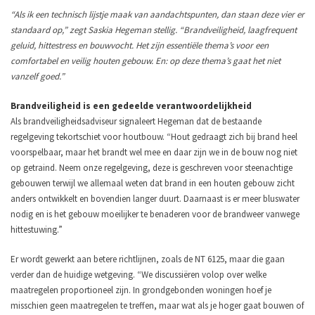
“Als ik een technisch lijstje maak van aandachtspunten, dan staan deze vier er
standaard op,” zegt Saskia Hegeman stellig. “Brandveiligheid, laagfrequent
geluid, hittestress en bouwvocht. Het zijn essentiële thema’s voor een
comfortabel en veilig houten gebouw. En: op deze thema’s gaat het niet
vanzelf goed.”
Brandveiligheid is een gedeelde verantwoordelijkheid
Als brandveiligheidsadviseur signaleert Hegeman dat de bestaande
regelgeving tekortschiet voor houtbouw. “Hout gedraagt zich bij brand heel
voorspelbaar, maar het brandt wel mee en daar zijn we in de bouw nog niet
op getraind. Neem onze regelgeving, deze is geschreven voor steenachtige
gebouwen terwijl we allemaal weten dat brand in een houten gebouw zicht
anders ontwikkelt en bovendien langer duurt. Daarnaast is er meer bluswater
nodig en is het gebouw moeilijker te benaderen voor de brandweer vanwege
hittestuwing.”
Er wordt gewerkt aan betere richtlijnen, zoals de NT 6125, maar die gaan
verder dan de huidige wetgeving. “We discussiëren volop over welke
maatregelen proportioneel zijn. In grondgebonden woningen hoef je
misschien geen maatregelen te treffen, maar wat als je hoger gaat bouwen of