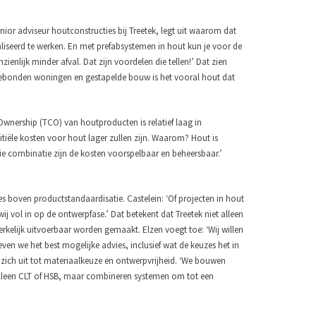
nior adviseur houtconstructies bij Treetek, legt uit waarom dat
aliseerd te werken. En met prefabsystemen in hout kun je voor de
nlijk minder afval. Dat zijn voordelen die tellen!’ Dat zien
gebonden woningen en gestapelde bouw is het vooral hout dat
Ownership (TCO) van houtproducten is relatief laag in
tiële kosten voor hout lager zullen zijn. Waarom? Hout is
n die combinatie zijn de kosten voorspelbaar en beheersbaar.’
 boven productstandaardisatie. Castelein: ‘Of projecten in hout
 vol in op de ontwerpfase.’ Dat betekent dat Treetek niet alleen
erkelijk uitvoerbaar worden gemaakt.
Elzen voegt toe: ‘Wij willen
en we het best mogelijke advies, inclusief wat de keuzes het in
kt zich uit tot materiaalkeuze en ontwerpvrijheid. ‘We bouwen
 alleen CLT of HSB, maar combineren systemen om tot een