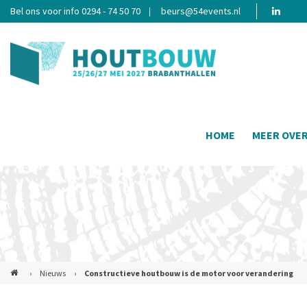
Bel ons voor info 0294 - 74 50 70
beurs@54events.nl
HOME
MEER OVE
›
Nieuws
›
Constructieve houtbouw is de motor voor verandering