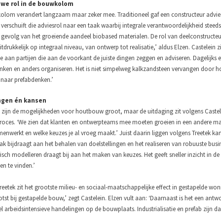
uwe rol in de bouwkolom
lom verandert langzaam maar zeker mee. Traditioneel gaf een constructeur advies 
verschuift die adviesrol naar een taak waarbij integrale verantwoordelijkheid steeds
t gevolg van het groeiende aandeel biobased materialen. De rol van deelconstructeur
tdrukkelijk op integraal niveau, van ontwerp tot realisatie,’ aldus Elzen.
Castelein z
te aan partijen die aan de voorkant de juiste dingen zeggen en adviseren. Dagelijk
nken en anders organiseren. Het is niet simpelweg kalkzandsteen vervangen door ho
 naar prefabdenken.’
ngen én kansen
 zijn de mogelijkheden voor houtbouw groot, maar de uitdaging zit volgens Castel
oces. ‘We zien dat klanten en ontwerpteams mee moeten groeien in een andere ma
menwerkt en welke keuzes je al vroeg maakt.’ Juist daarin liggen volgens Treetek ka
 bijdraagt aan het behalen van doelstellingen en het realiseren van robuuste busines
isch modelleren draagt bij aan het maken van keuzes. Het geeft sneller inzicht in d
en te vinden.’
reetek zit het grootste milieu- en sociaal-maatschappelijke effect in gestapelde w
otst bij gestapelde bouw,’ zegt Castelein. Elzen vult aan: ‘Daarnaast is het een ant
el arbeidsintensieve handelingen op de bouwplaats. Industrialisatie en prefab zijn d