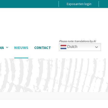
Exposanten login
Please note: translations by AI
Dutch
MA
NIEUWS
CONTACT