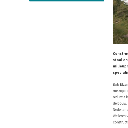
Construc
staal e
milieupr
speciali
Bob Elzen,
metropool
reductie i
de bouw. 
Nederland
We leren 
construct