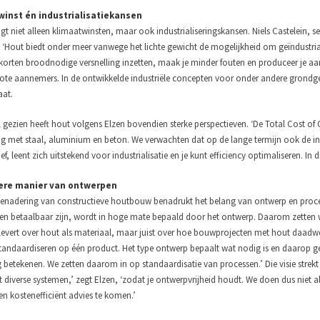
inst én industrialisatiekansen
t niet alleen klimaatwinsten, maar ook industrialiseringskansen. Niels Castelein, se
is: ‘Hout biedt onder meer vanwege het lichte gewicht de mogelijkheid om geïndustri
orten broodnodige versnelling inzetten, maak je minder fouten en produceer je aanzie
ote aannemers. In de ontwikkelde industriële concepten voor onder andere grond
aat.
l gezien heeft hout volgens Elzen bovendien sterke perspectieven. ‘De Total Cost of 
ing met staal, aluminium en beton. We verwachten dat op de lange termijn ook de ini
ef, leent zich uitstekend voor industrialisatie en je kunt efficiency optimaliseren. I
ere manier van ontwerpen
benadering van constructieve houtbouw benadrukt het belang van ontwerp en proces
en betaalbaar zijn, wordt in hoge mate bepaald door het ontwerp. Daarom zetten wij
levert over hout als materiaal, maar juist over hoe bouwprojecten met hout daadw
standaardiseren op één product. Het type ontwerp bepaalt wat nodig is en daarop gev
g betekenen. We zetten daarom in op standaardisatie van processen.’
Die visie stre
 diverse systemen,’ zegt Elzen, ‘zodat je ontwerpvrijheid houdt. We doen dus niet
en kostenefficiënt advies te komen.’