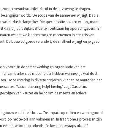
zonder verantwoordelijkheid in de uitvoering te dragen.
 belangrijker wordt. ‘De scope van de aannemer wijzigt. Dat is
 wordt dus belangrijker. Die specialisatie pakken wij op, maar
iet daarbij duidelijke behoeften ontstaan bij opdrachtgevers: ‘Er
s ervaren we dat we klanten mogen meenemen in een reis van
ut. De bouwvolgorde verandert, de snelheid wijzigt en je gaat
ein vooral in de samenwerking en organisatie van het
nier van denken. Je moet helder hebben wanneer je wat doet,
nsen. Door ervaring in diverse projecten kunnen ze aantonen dat
scases. ‘Automatisering helpt hierbij,’ zegt Castelein.
e gevolgen van keuzes en helpt om de meeste effectieve
oningbouw en utiliteitsbouw. ‘De impact op milieu en woningnood
woord op het tekort aan vakmensen. In traditionele processen zijn
an een antwoord op arbeids- én kwaliteitsvraagstukken.’