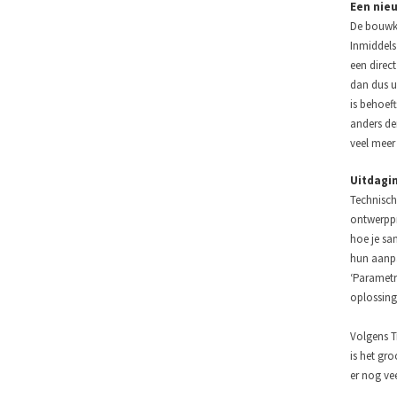
Een nie
De bouwko
Inmiddels 
een direc
dan dus ui
is behoef
anders de
veel meer
Uitdagi
Technisch
ontwerppr
hoe je sa
hun aanpak
‘Parametr
oplossing
Volgens T
is het gro
er nog ve