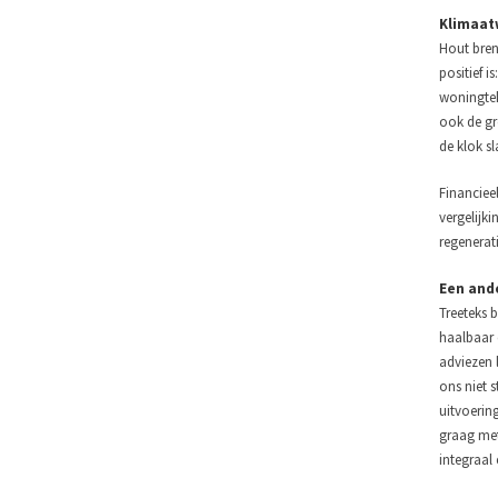
Klimaatw
Hout breng
positief 
woningtek
ook de gr
de klok sl
Financiee
vergelijk
regenerati
Een and
Treeteks 
haalbaar 
adviezen 
ons niet 
uitvoerin
graag met
integraal 