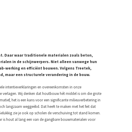
. Daar waar traditionele materialen zoals beton,
ialen in de schijnwerpers. Niet alleen vanwege hun
ab-werking en efficiënt bouwen. Volgens Treetek,
end, maar een structurele verandering in de bouw.
 vele intentieverklaringen en overeenkomsten in onze
 verlagen. Wij denken dat houtbouw hét middel is om die grote
natief, het is een kans voor een significante milieuverbetering in
toch langzaam weggeëbd. Dat heeft te maken met het feit dat
 Gelukkig zie je ook op scholen de verschuiving tot stand komen.
aar is hout al lang een van de gangbare bouwmaterialen voor