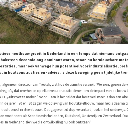
tieve houtbouw groeit in Nederland in een tempo dat niemand ontgaat
n baksteen decennialang dominant waren, staan nu hernieuwbare mater
estaties, maar ook vanwege hun potentieel voor industrialisatie, pref
st in houtconstructies en -advies, is deze beweging geen tijdelijke tr
 algemeen directeur van Treetek, ziet hoe de transitie versnelt. ‘We zien, gezien de
regio’s, dat overheden op elk niveau druk uitoefenen om de impact van de bouw te
n CO₂-uitstoot te maken.’ Voor Elzen is het helder dat hout veel meer is dan een alter
‘In de jaren ’70 en ’80 zagen we opleving van houtskeletbouw, maar het is daarna 
 traditioneel in steen bouwt. Dat gegeven zit diep verankerd, ook in het onderwijs.
van voorlopers als Scandinavische landen, Duitsland, Oostenrijk en Zwitserland. D
ies. In Nederland zien we die ontwikkeling nu ook ontstaan.’