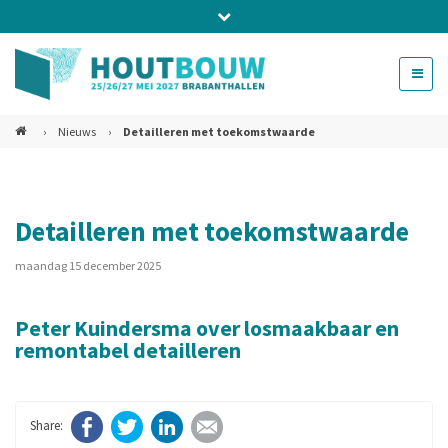
Bel ons voor info 0294 - 74 50 70
beurs@54events.nl
›
Nieuws
›
Detailleren met toekomstwaarde
Exposanten login
Detailleren met toekomstwaarde
maandag 15 december 2025
Peter Kuindersma over losmaakbaar en
remontabel detailleren
Facebook
Twitter
LinkedIn
E-mail