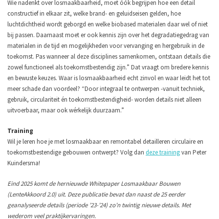
Wie nadenkt over losmaakbaarheid, moet óók begrijpen hoe een detail
constructief in elkaar zit, welke brand- en geluidseisen gelden, hoe
luchtdichtheid wordt geborgd en welke biobased materialen daar wel of niet
bij passen. Daarnaast moet er ook kennis zijn over het degradatiegedrag van
materialen in de tijd en mogelijkheden voor vervanging en hergebruik in de
toekomst. Pas wanneer al deze disciplines samenkomen, ontstaan details die
zowel functioneel als toekomstbestendig zijn.” Dat vraagt om bredere kennis
en bewuste keuzes. Waar is losmaakbaarheid echt zinvol en waar leidt het tot
meer schade dan voordeel? “Door integraal te ontwerpen -vanuit techniek,
gebruik, circulariteit én toekomstbestendigheid- worden details niet alleen
uitvoerbaar, maar ook wérkelijk duurzaam.”
Training
Wil je leren hoe je met losmaakbaar en remontabel detailleren circulaire en
toekomstbestendige gebouwen ontwerpt? Volg dan
deze training
van Peter
Kuindersma!
Eind 2025 komt de hernieuwde Whitepaper Losmaakbaar Bouwen
(LenteAkkoord 2.0) uit. Deze publicatie bevat dan naast de 25 eerder
geanalyseerde details (periode ’23-’24) zo’n twintig nieuwe details. Met
wederom veel praktijkervaringen.