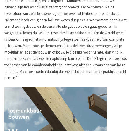
opinie? “Een detail is geen kleinigheid.” Kuindersma benadrukt dat we
gewend zijn iets voor vijftig, tachtig of honderd jaar te bouwen. Na de
levensduur van zo’n bouwwerk gaan we over tot herbestemmen of sloop.
“Niemand heeft een glazen bol. We weten dus pas als het moment daar is wat
er met zo’n gebouw en de verschillende gebouwdelen gaat gebeuren. Ik
weiger te geloven dat wanneer we alles losmaakbaar maken de wereld gered
is. Daarom zeg ik niet automatisch
ja
tegen losmaakbaarheid van complete
gebouwen. Maar moet je elementen tijdens de levensduur vervangen, wil je
modulair en adaptief bouwen of bouw je tijdelijke woonruimte, dan vind ik
dat losmaakbaarheid wel een oplossing kan bieden. Dat ik tegen het doelloos
toepassen van losmaakbaarheid ben, betekent niet dat ik wars ben van hoge
ambities. Maar we moeten daarbij dus wel het doel -nut- én de praktijk in acht
nemen.”