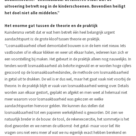
uitvoering betreft nog in de kinderschoenen. Bovendien heiligt
het doel niet alle middelen.”
Het enorme gat tussen de theorie en de praktijk
Kuindersma vertelt dat er wat hem betreft één heel belangrijk urgent
aandachtspunt is: de grote kloof tussen theorie en praktijk.
“Losmaakbaarheid ofwel demontabel bouwen is in de kern niet nieuw. Iets
vastbouten of in elkaar klikken en weer uit elkaar halen, iedereen kan zich er
een voorstelling bij maken. Het gebeurt in de praktijk alleen nog nauwelijks. In
tenders wordt losmaakbaarheid als belofte ingevuld en er worden hoge cijfers
gescoord op de losmaakbaarheidsindex, de methode om losmaakbaarheid
in getal uit te drukken. De wil is er dus wel, maar het gaat vaak niet voorbij de
theorie. In de praktijk blijft er vaak van losmaakbaarheid weinig over. Details
worden aan elkaar gestort, geplakt en afgekit en men weet al helemaal niet
meer waarom voor losmaakbaarheid was gekozen en welke
aandachtspunten hiervoor gelden. We kunnen dus stellen dat
losmaakbaarheid tot een papieren werkelijkheid is geworden. Dit zien we
natuurlijk breder in de bouw: de tool, de rekenexcercitie, het sommetje is het
doel geworden en we nemen de uitkomst -het getal- maar voor lief. We
vragen ons niet eens meer af wat we nu eigenlijk exact hebben berekend en