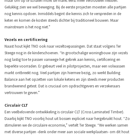
maar om op te schalen moet de markt eerst meer vertrouwen hebben.
Gelukkig zien we wel beweging. Bij de eerste projecten moesten alle partijen
nog kennis opdoen. Inmiddels begint die kennis zich te verspreiden in de
keten en komen de kosten steeds dichter bij traditioneel bouwen. Maar
mainstream is het nog niet.”
Vezels en certificering
Naast hout kijkt TNO ook naar vezeltoepassingen. Dat staat volgens Ter
Steege nog in de kinderschoenen.
“In grootschalige woningbouw zijn vezels
nog lastig toe te passen vanwege het gebrek aan kennis, certificering en
beperkte voorraden. Er gebeurt veel in pilotprojecten, maar een volwassen
markt ontbreekt nog. Veel partijen zijn hiermee bezig, zo werkt Building
Balance aan het opzetten van lokale ketens en zijn steeds meer producten
brandwerend getest. Dat is cruciaal om opdrachtgevers en verzekeraars
vertrouwen te geven.”
Circulair CLT
Een veelbelovende ontwikkeling is circulair CLT (Cross Laminated Timber).
Daarbij kijkt TNO voorbij hout uit bossen expliciet naar hergebruikt hout.
“Zo
stimuleren we de circulaire economie,” vertelt Ter Steege. “We werken samen
met diverse partijen -denk onder meer aan sociale werkplaatsen- om dit hout