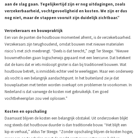
aan de slag gaan. Tegelijkertijd zijn er nog uitdagingen, zoals
verzekerbaarheid, vochtgevoeligheid en kosten. We zijn er dus
nog niet, maar de stappen vooruit zijn duidelijk zichtbaar.”
Verzekeraars en bouwpraktijk
Een van de punten die houtbouw momenteel afremt, is de verzekerbaarheid.
Verzekeraars zijn terughoudend, omdat bouwen met nieuwe materialen
risico’s met zich meebrengt.
“Deels is dat terecht,” zegt Ter Steege. “Nieuwe
bouwmethoden gaan logischerwijs gepaard met een leercurve. Dat betekent
dat de kans dat er iets misloopt groter is dan bij traditioneel bouwen. Wat
houtbouw betreft, is inmiddels echter veel te weerleggen. Maar een onderwerp
als vocht is een belangrijk aandachtspunt. In het buitenland zie je dat
bouwplaatsen met tenten worden overkapt om problemen te voorkomen. In
Nederland is dat vanwege de kosten niet gebruikelijk. Een goed
vochtbeheersplan zou veel oplossen.”
Kosten en opschaling
Daarnaast blijven de kosten een belangrijk obstakel. Uit onderzoeken blijkt
nog steeds dat houtbouw duurder is dan traditionele bouw.
“Het blijft een
kip-ei-verhaal,” aldus Ter Steege. “Zonder opschaling blijven de kosten hoger,