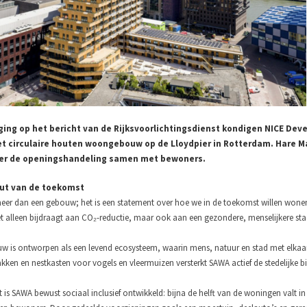
ging op het bericht van de Rijksvoorlichtingsdienst kondigen NICE Deve
t circulaire houten woongebouw op de Lloydpier in Rotterdam. Hare Ma
r de openingshandeling samen met bewoners.
ut van de toekomst
eer dan een gebouw; het is een statement over hoe we in de toekomst willen wone
et alleen bijdraagt aan CO₂-reductie, maar ook aan een gezondere, menselijkere sta
w is ontworpen als een levend ecosysteem, waarin mens, natuur en stad met elkaar 
ken en nestkasten voor vogels en vleermuizen versterkt SAWA actief de stedelijke bio
 is SAWA bewust sociaal inclusief ontwikkeld: bijna de helft van de woningen valt