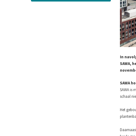
In navol
SAWA, he
novembe
SAWA ho
SAWA is m
schaal ni
Het gebou
plantenbak
Daarnaast