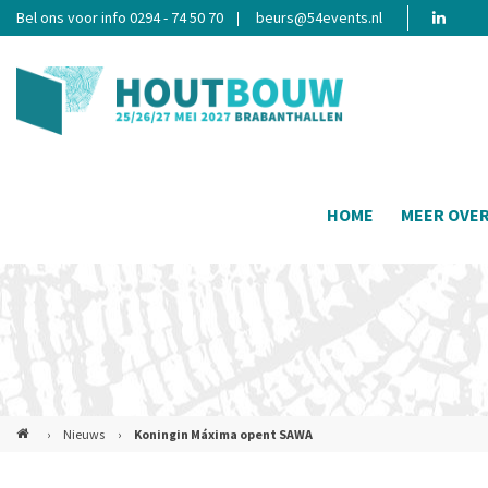
Bel ons voor info 0294 - 74 50 70
beurs@54events.nl
HOME
MEER OVE
›
Nieuws
›
Koningin Máxima opent SAWA