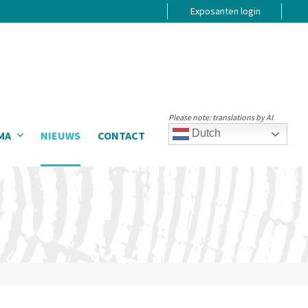
Exposanten login
Please note: translations by AI
Dutch
MA
NIEUWS
CONTACT