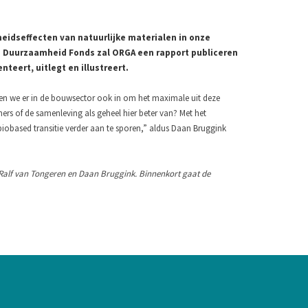
eidseffecten van natuurlijke materialen in onze
ls Duurzaamheid Fonds zal ORGA een rapport publiceren
teert, uitlegt en illustreert.
en we er in de bouwsector ook in om het maximale uit deze
rs of de samenleving als geheel hier beter van? Met het
obased transitie verder aan te sporen,” aldus Daan Bruggink
Ralf van Tongeren en Daan Bruggink. Binnenkort gaat de