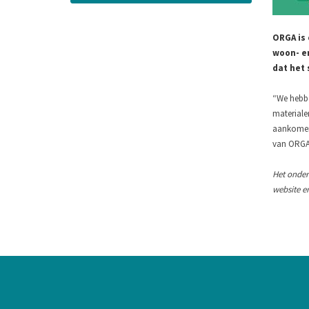
ORGA is 
woon- en
dat het 
“We hebbe
materiale
aankomend
van ORG
Het onder
website er