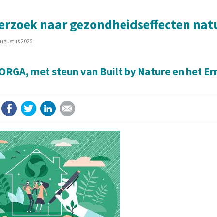
rzoek naar gezondheidseffecten natu
augustus 2025
ORGA, met steun van Built by Nature en het E
Facebook
Twitter
LinkedIn
E-mail