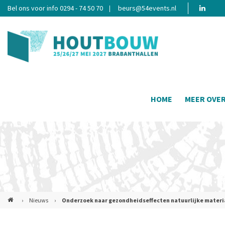
Bel ons voor info 0294 - 74 50 70
beurs@54events.nl
HOME
MEER OVE
›
Nieuws
›
Onderzoek naar gezondheidseffecten natuurlijke materi