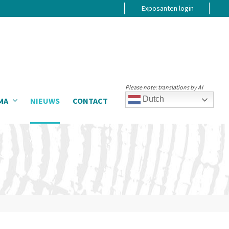
Exposanten login
Please note: translations by AI
Dutch
MA
NIEUWS
CONTACT