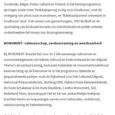
Oostenrijk, België, Polen, Letland en Finland. In het kennisprogramma
sprongen onder meer ‘Hinkstapsprong nodig voor Houtbouw’, over de
overgang van pilots naar mainstream, en ‘Materiaalsparend ontwerpen in
houtbouw’ eruit. Ook sessies over gamechangers, TNO BioBuilt en de
opschaling van biobased bouwen via industrialisatie en prefab ontwerp
onderstreepten het niveau van de programmering.
MONUMENT: vakmanschap, verduurzaming en weerbaarheid
Bij MONUMENT draaide het voor de 3.106 aanwezige vakmensen en
monumenteigenaren om beheer, behoud en toekomstwaarde van erfgoed.
Thema’s als verduurzaming, biobased materialen en monumentonderhoud
kwamen terug op de beursvloer en in het programma. Bekende en
gespecialiseerde partijen zoals de Rijksdienst voor het Cultureel Erfgoed,
Nationaal Restauratiefonds, Stichting ERM, Dijkstra Friese Kleiwarenfabriek,
De Oude Schakelaar & De Oude Deurklink, Carefos Monument, AGC
Nederland Fineo, Boonstoppel Verf en tal van ambachtelijke bedrijven
brachten kennis en toepassingen samen voor restauratie, onderhoud,
verduurzaming en herbestemming.