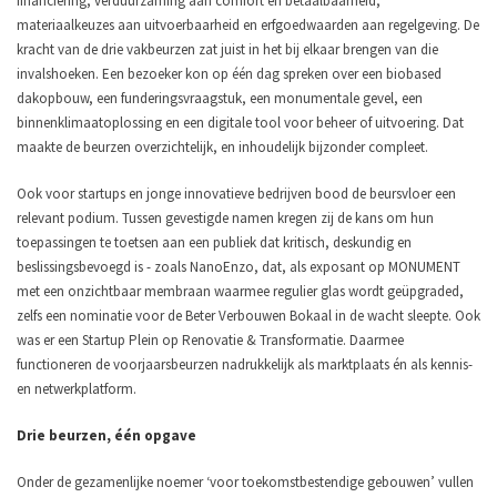
financiering, verduurzaming aan comfort en betaalbaarheid,
materiaalkeuzes aan uitvoerbaarheid en erfgoedwaarden aan regelgeving. De
kracht van de drie vakbeurzen zat juist in het bij elkaar brengen van die
invalshoeken. Een bezoeker kon op één dag spreken over een biobased
dakopbouw, een funderingsvraagstuk, een monumentale gevel, een
binnenklimaatoplossing en een digitale tool voor beheer of uitvoering. Dat
maakte de beurzen overzichtelijk, en inhoudelijk bijzonder compleet.
Ook voor startups en jonge innovatieve bedrijven bood de beursvloer een
relevant podium. Tussen gevestigde namen kregen zij de kans om hun
toepassingen te toetsen aan een publiek dat kritisch, deskundig en
beslissingsbevoegd is - zoals NanoEnzo, dat, als exposant op MONUMENT
met een onzichtbaar membraan waarmee regulier glas wordt geüpgraded,
zelfs een nominatie voor de Beter Verbouwen Bokaal in de wacht sleepte. Ook
was er een Startup Plein op Renovatie & Transformatie. Daarmee
functioneren de voorjaarsbeurzen nadrukkelijk als marktplaats én als kennis-
en netwerkplatform.
Drie beurzen, één opgave
Onder de gezamenlijke noemer ‘voor toekomstbestendige gebouwen’ vullen