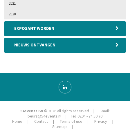
2021
2020
EXPOSANT WORDEN
NIEUWS ONTVANGEN
54events BV
© 2026 all rights reserved | E-mail:
beurs@54events.nl
| Tel: 0294 - 74 50 70
Home
Contact
Terms of use
Privacy
Sitemap