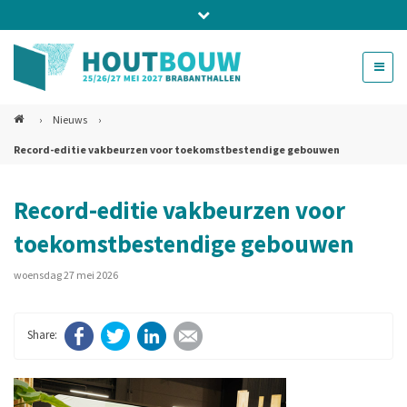
Bel ons voor info 0294 - 74 50 70
beurs@54events.nl
›
Nieuws
›
Record-editie vakbeurzen voor toekomstbestendige gebouwen
Exposanten login
Record-editie vakbeurzen voor
toekomstbestendige gebouwen
woensdag 27 mei 2026
Facebook
Twitter
LinkedIn
E-mail