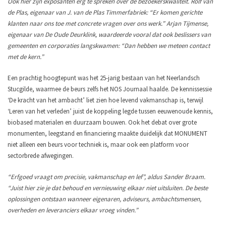
Ook hier zijn exposanten erg te spreken over de bezoekerskwaliteit. Rolf van
de Plas, eigenaar van J. van de Plas Timmerfabriek: “Er komen gerichte
klanten naar ons toe met concrete vragen over ons werk.” Arjan Tijmense,
eigenaar van De Oude Deurklink, waardeerde vooral dat ook beslissers van
gemeenten en corporaties langskwamen: “Dan hebben we meteen contact
met de kern.”
Een prachtig hoogtepunt was het 25-jarig bestaan van het Neerlandsch
Stucgilde, waarmee de beurs zelfs het NOS Journaal haalde. De kennissessie
‘De kracht van het ambacht’ liet zien hoe levend vakmanschap is, terwijl
‘Leren van het verleden’ juist de koppeling legde tussen eeuwenoude kennis,
biobased materialen en duurzaam bouwen. Ook het debat over grote
monumenten, leegstand en financiering maakte duidelijk dat MONUMENT
niet alleen een beurs voor techniek is, maar ook een platform voor
sectorbrede afwegingen.
“Erfgoed vraagt om precisie, vakmanschap en lef”, aldus Sander Braam.
“Juist hier zie je dat behoud en vernieuwing elkaar niet uitsluiten. De beste
oplossingen ontstaan wanneer eigenaren, adviseurs, ambachtsmensen,
overheden en leveranciers elkaar vroeg vinden.”