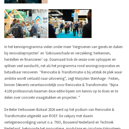
In het kennisprogramma vielen onder meer ‘Vergroenen van gevels en daken
bij renovatieprojecten’ en ‘Gebouwschade en verzakking: herkennen,
herstellen en financieren’ op. Daarnaast trok de sessie over optoppen en
splitsen veel aandacht, net als het programma rond woningcorporaties en
betaalbaar renoveren. “Renovatie & Transformatie is bij uitstek de plek waar
ambitie wordt vertaald naar uitvoering”, zegt Marjolein Steinhage - Festen,
binnen 54events verantwoordelijk voor Renovatie & Transformatie. “Bijna
4.100 professionals kwamen deze editie bijeen om kennis op te doen en te
delen over concrete vraagstukken en projecten. ”
De Beter Verbouwen Bokaal 2026 werd op het podium van Renovatie &
Transformatie uitgereikt aan ROEF. De vakjury met daarin
vertegenwoordiging vanuit o.a. TNO, Bouwend Nederland en Techniek
Nederland, bekroonde het innovatieve, modulaire en circulaire daksysteem