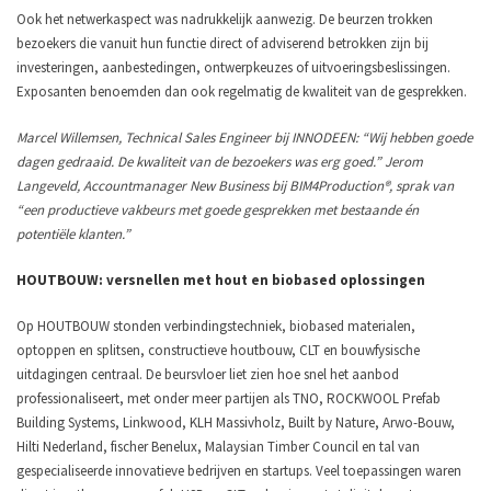
Ook het netwerkaspect was nadrukkelijk aanwezig. De beurzen trokken
bezoekers die vanuit hun functie direct of adviserend betrokken zijn bij
investeringen, aanbestedingen, ontwerpkeuzes of uitvoeringsbeslissingen.
Exposanten benoemden dan ook regelmatig de kwaliteit van de gesprekken.
Marcel Willemsen, Technical Sales Engineer bij INNODEEN: “Wij hebben goede
dagen gedraaid. De kwaliteit van de bezoekers was erg goed.” Jerom
Langeveld, Accountmanager New Business bij BIM4Production®, sprak van
“een productieve vakbeurs met goede gesprekken met bestaande én
potentiële klanten.”
HOUTBOUW: versnellen met hout en biobased oplossingen
Op HOUTBOUW stonden verbindingstechniek, biobased materialen,
optoppen en splitsen, constructieve houtbouw, CLT en bouwfysische
uitdagingen centraal. De beursvloer liet zien hoe snel het aanbod
professionaliseert, met onder meer partijen als TNO, ROCKWOOL Prefab
Building Systems, Linkwood, KLH Massivholz, Built by Nature, Arwo-Bouw,
Hilti Nederland, fischer Benelux, Malaysian Timber Council en tal van
gespecialiseerde innovatieve bedrijven en startups. Veel toepassingen waren