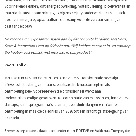
voor hellende daken, dat energieopwekking, waterbuffering, biodiversiteit en
materiaaltransitie samenbrengt. Volgens de jury onderscheidde ROEF zich
door een integrale, opschaalbare oplossing voor de verduurzaming van
bestaande bouw.
De reacties van exposanten sloten aan bij dat concrete karakter. Joël Horn,
Sales & Innovation Lead bij Oldenboom: “Wij hebben constant in- en aanloop.
We hebben veel publiek met interesse in ons product.”
Vooruitblik
Met HOUTBOUW, MONUMENT en Renovatie & Transformatie bevestigt
54events het belang van haar specialistische beursconcepten als
ontmoetingsplek voor iedereen die professioneel werkt aan
toekomstbestendige gebouwen. De combinatie van exposanten, innovatieve
startups, kennisprogramma’s, pleinen, awarduitreikingen en informele
ontmoetingen maakte de edities van 2026 tot een krachtige afspiegeling van
de markt.
54events organiseert daarnaast onder meer PREFAB en Vakbeurs Energie, die