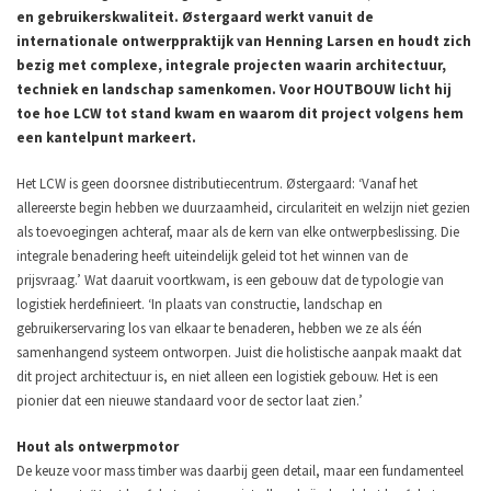
en gebruikerskwaliteit. Østergaard werkt vanuit de
internationale ontwerppraktijk van Henning Larsen en houdt zich
bezig met complexe, integrale projecten waarin architectuur,
techniek en landschap samenkomen. Voor HOUTBOUW licht hij
toe hoe LCW tot stand kwam en waarom dit project volgens hem
een kantelpunt markeert.
Het LCW is geen doorsnee distributiecentrum. Østergaard: ‘Vanaf het
allereerste begin hebben we duurzaamheid, circulariteit en welzijn niet gezien
als toevoegingen achteraf, maar als de kern van elke ontwerpbeslissing. Die
integrale benadering heeft uiteindelijk geleid tot het winnen van de
prijsvraag.’
Wat daaruit voortkwam, is een gebouw dat de typologie van
logistiek herdefinieert. ‘In plaats van constructie, landschap en
gebruikerservaring los van elkaar te benaderen, hebben we ze als één
samenhangend systeem ontworpen. Juist die holistische aanpak maakt dat
dit project architectuur is, en niet alleen een logistiek gebouw. Het is een
pionier dat een nieuwe standaard voor de sector laat zien.’
Hout als ontwerpmotor
De keuze voor mass timber was daarbij geen detail, maar een fundamenteel