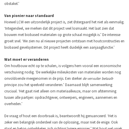
obstakel.’
Van pionier naar standaard
Hoewel LCW een uitzonderlijk project is, ziet Østergaard het niet als eenmalig.
‘Integendeel, we merken dat dit project veel losmaakt. Het laat zien dat
bouwen met biobased materialen op grote schaal mogelijk is.’
De interesse
groeit snel. ‘We zien nu al nieuwe projecten ontstaan met houtconstructies en
biobased gevelsystemen. Dit project heeft duidelijk een aanjaagfunctie.’
Wat moet er veranderen
Om houtbouw echt op te schalen, is volgens hem vooral een economische
verschuiving nodig. ‘De werkelijke milieukosten van materialen worden nog
onvoldoende meegenomen in de prijs. Een sterker
de vervuiler betaalt
-
principe zou het speelveld veranderen.’
Daarnaast blijft samenwerking
cruciaal. ‘Het gaat niet alleen om materiaalkeuze, maar om afstemming
tussen alle partijen: opdrachtgever, ontwerpers, engineers, aannemers en
overheden.’
De vraag of hout een doorbraak is, beantwoordt hij genuanceerd. ‘Het is
zeker een belangrijk onderdeel van de oplossing, maar niet de enige. Ook
staal en beton ontwikkelen zich richting lagere emissies.’ Wat hout wel uniek