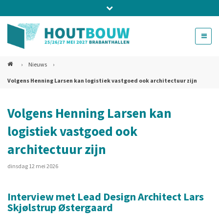
Bel ons voor info 0294 - 74 50 70
beurs@54events.nl
›
Nieuws
›
Volgens Henning Larsen kan logistiek vastgoed ook architectuur zijn
Exposanten login
Volgens Henning Larsen kan
logistiek vastgoed ook
architectuur zijn
dinsdag 12 mei 2026
Interview met Lead Design Architect Lars
Skjølstrup Østergaard