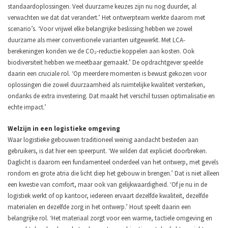
standaardoplossingen. Veel duurzame keuzes zijn nu nog duurder, al
verwachten we dat dat verandert.’
Het ontwerpteam werkte daarom met
scenario’s. ‘Voor vrijwel elke belangrijke beslissing hebben we zowel
duurzame als meer conventionele varianten uitgewerkt. Met LCA-
berekeningen konden we de CO₂-reductie koppelen aan kosten. Ook
biodiversiteit hebben we meetbaar gemaakt.’
De opdrachtgever speelde
daarin een cruciale rol. ‘Op meerdere momenten is bewust gekozen voor
oplossingen die zowel duurzaamheid als ruimtelijke kwaliteit versterken,
ondanks de extra investering. Dat maakt het verschil tussen optimalisatie en
echte impact.’
Welzijn in een logistieke omgeving
Waar logistieke gebouwen traditioneel weinig aandacht besteden aan
gebruikers, is dat hier een speerpunt. ‘We wilden dat expliciet doorbreken.
Daglicht is daarom een fundamenteel onderdeel van het ontwerp, met gevels
rondom en grote atria die licht diep het gebouw in brengen.’
Dat is niet alleen
een kwestie van comfort, maar ook van gelijkwaardigheid. ‘Of je nu in de
logistiek werkt of op kantoor, iedereen ervaart dezelfde kwaliteit, dezelfde
materialen en dezelfde zorg in het ontwerp.’
Hout speelt daarin een
belangrijke rol. ‘Het materiaal zorgt voor een warme, tactiele omgeving en