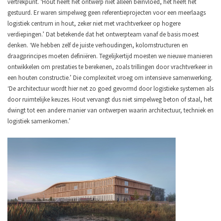
vertrekpunt. ‘Hout heeft het ontwerp niet alleen beïnvloed, het heeft het
gestuurd. Er waren simpelweg geen referentieprojecten voor een meerlaags
logistiek centrum in hout, zeker niet met vrachtverkeer op hogere
verdiepingen.’
Dat betekende dat het ontwerpteam vanaf de basis moest
denken. ‘We hebben zelf de juiste verhoudingen, kolomstructuren en
draagprincipes moeten definiëren. Tegelijkertijd moesten we nieuwe manieren
ontwikkelen om prestaties te berekenen, zoals trillingen door vrachtverkeer in
een houten constructie.’
Die complexiteit vroeg om intensieve samenwerking.
‘De architectuur wordt hier net zo goed gevormd door logistieke systemen als
door ruimtelijke keuzes. Hout vervangt dus niet simpelweg beton of staal, het
dwingt tot een andere manier van ontwerpen waarin architectuur, techniek en
logistiek samenkomen.’