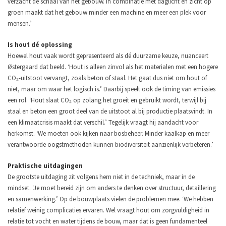
verzacht de schaal van het gebouw. In combinatie met daglicht en zicht op
groen maakt dat het gebouw minder een machine en meer een plek voor
mensen.’
Is hout dé oplossing
Hoewel hout vaak wordt gepresenteerd als dé duurzame keuze, nuanceert
Østergaard dat beeld. ‘Hout is alleen zinvol als het materialen met een hogere
CO₂-uitstoot vervangt, zoals beton of staal. Het gaat dus niet om hout of
niet, maar om waar het logisch is.’
Daarbij speelt ook de timing van emissies
een rol. ‘Hout slaat CO₂ op zolang het groeit en gebruikt wordt, terwijl bij
staal en beton een groot deel van de uitstoot al bij productie plaatsvindt. In
een klimaatcrisis maakt dat verschil.’
Tegelijk vraagt hij aandacht voor
herkomst. ‘We moeten ook kijken naar bosbeheer. Minder kaalkap en meer
verantwoorde oogstmethoden kunnen biodiversiteit aanzienlijk verbeteren.’
Praktische uitdagingen
De grootste uitdaging zit volgens hem niet in de techniek, maar in de
mindset. ‘Je moet bereid zijn om anders te denken over structuur, detaillering
en samenwerking.’
Op de bouwplaats vielen de problemen mee. ‘We hebben
relatief weinig complicaties ervaren. Wel vraagt hout om zorgvuldigheid in
relatie tot vocht en water tijdens de bouw, maar dat is geen fundamenteel